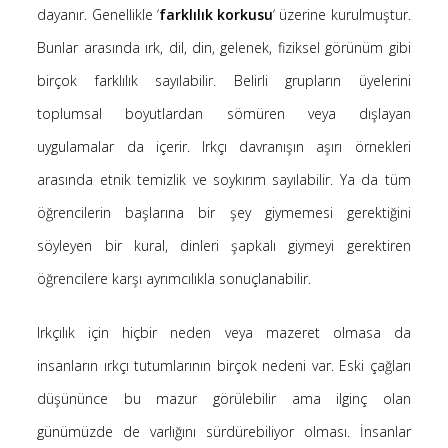
Kategoriler
dayanır. Genellikle ‘
farklılık korkusu
‘ üzerine kurulmuştur.
Bunlar arasında ırk, dil, din, gelenek, fiziksel görünüm gibi
(8)
Bilim
birçok farklılık sayılabilir. Belirli grupların üyelerini
(4)
Bilişim
toplumsal boyutlardan sömüren veya dışlayan
(4)
Linux
uygulamalar da içerir. Irkçı davranışın aşırı örnekleri
(19)
arasında etnik temizlik ve soykırım sayılabilir. Ya da tüm
Düşünce Yazıları
öğrencilerin başlarına bir şey giymemesi gerektiğini
(52)
Film Tavsiyesi
söyleyen bir kural, dinleri şapkalı giymeyi gerektiren
(4)
Kendime Düşünceler
öğrencilere karşı ayrımcılıkla sonuçlanabilir.
(47)
Kitap Tavsiyesi
Irkçılık için hiçbir neden veya mazeret olmasa da
insanların ırkçı tutumlarının birçok nedeni var. Eski çağları
gerçek, seni özgür kılacak.
düşününce bu mazur görülebilir ama ilginç olan
günümüzde de varlığını sürdürebiliyor olması. İnsanlar