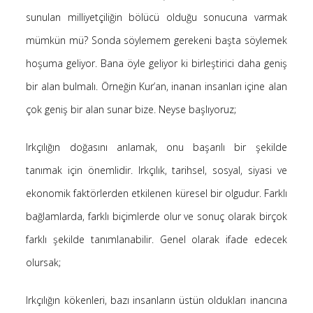
sunulan milliyetçiliğin bölücü olduğu sonucuna varmak
-
Ayfer Kaya
Kur’an’a göre Hırsızın Eli mi Kesilir ?
5 Ocak 2025
mümkün mü? Sonda söylemem gerekeni başta söylemek
-
Kur’an’a göre Hırsızın Eli mi Kesilir ?
Hakan öztürk
hoşuma geliyor. Bana öyle geliyor ki birleştirici daha geniş
4 Ocak 2025
bir alan bulmalı. Örneğin Kur’an, inanan insanları içine alan
-
Kendime Düşünceler
Yasemin Aydoğdu
10 Kasım 2024
çok geniş bir alan sunar bize. Neyse başlıyoruz;
-
Kendime Düşünceler
Medine yaprak
10 Kasım 2024
Irkçılığın doğasını anlamak, onu başarılı bir şekilde
-
Ayfer Kaya
Saçı Örtmek Kur’an’ın Emri midir?
tanımak için önemlidir. Irkçılık, tarihsel, sosyal, siyasi ve
2 Mayıs 2020
ekonomik faktörlerden etkilenen küresel bir olgudur. Farklı
-
Saçı Örtmek Kur’an’ın Emri midir?
laçin
bağlamlarda, farklı biçimlerde olur ve sonuç olarak birçok
30 Nisan 2020
-
farklı şekilde tanımlanabilir. Genel olarak ifade edecek
Saçı Örtmek Kur’an’ın Emri midir?
laçin
30 Nisan 2020
olursak;
Irkçılığın kökenleri, bazı insanların üstün oldukları inancına