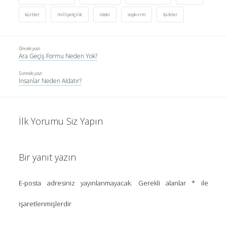
kürtler
milliyetçilik
öteki
soykırım
türkler
Önceki yazı
Ara Geçiş Formu Neden Yok?
Sonraki yazı
İnsanlar Neden Aldatır?
İlk Yorumu Siz Yapın
Bir yanıt yazın
E-posta adresiniz yayınlanmayacak.
Gerekli alanlar
*
ile
işaretlenmişlerdir