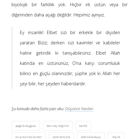
biyolojik bir farklılık yok. Hiçbir ırk üstün veya bir
diğerinden daha aşağı değildir. Hepimiz aynıyız.
Ey insanlık! Elbet sizi bir erkekle bir dişiden
yaratan Biziz; derken sizi kavimler ve kabileler
haline getirdik ki tanışabilesiniz. Elbet Allah
katında en üstününüz, O’na karşı sorumluluk
bilinci en güçlü olanınızdır; şüphe yok ki Allah her
şeyi bilir, her şeyden haberdardır.
Şu konuda daha fazla yazı oku:
Düşünce Yazıları
aşağılık duygusu
ben ırkçı değilim
benlik
en iyi kürt ölü kürttür
etnik temizlik
farklılık korkusu
ırkçılık