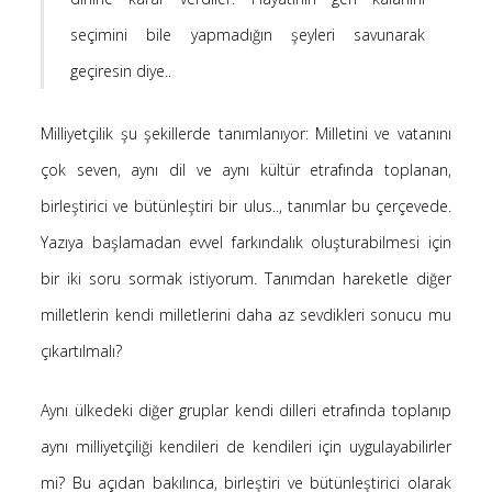
Saçı Örtmek Kur’an’ın Emri midir? – Nihai
seçimini bile yapmadığın şeyleri savunarak
10 Şubat 2026
geçiresin diye..
Biraz Hayal, Biraz Aşk, Merhaba!
24 Ağustos 2025
Milliyetçilik şu şekillerde tanımlanıyor: Milletini ve vatanını
Kader: Alın Yazısı mı Akıl Yazısı mı?
çok seven, aynı dil ve aynı kültür etrafında toplanan,
20 Şubat 2025
birleştirici ve bütünleştiri bir ulus.., tanımlar bu çerçevede.
Anlam Arayışı – Günlük
27 Kasım 2024
Yazıya başlamadan evvel farkındalık oluşturabilmesi için
Kendime Düşünceler
bir iki soru sormak istiyorum. Tanımdan hareketle diğer
27 Ekim 2024
milletlerin kendi milletlerini daha az sevdikleri sonucu mu
Ziynet Nedir? (Nur 31)
23 Nisan 2019
çıkartılmalı?
Aynı ülkedeki diğer gruplar kendi dilleri etrafında toplanıp
aynı milliyetçiliği kendileri de kendileri için uygulayabilirler
Son Yorumlar
mi? Bu açıdan bakılınca, birleştiri ve bütünleştirici olarak