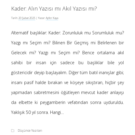
Kader: Alın Yazısı mı Akıl Yazısı mı?
Tarih:
20 Şubat 2025
| Yazar:
Ayfer Kaya
Alternatif başlıklar: Kader: Zorunluluk mu Sorumluluk mu?
Yazgı mı Seçim mi? Bilinen Bir Geçmiş mi Belirlenen bir
Gelecek mi? Yazgı mı Seçim mi? Bence ortalama akıl
sahibi bir insan için sadece bu başlıklar bile yol
göstericidir deyip başlayalım. Diğer tüm batıl inanışlar gibi;
insanı pasif halde bırakan ve köşeye sıkıştıran, hiçbir şey
yapmadan sabretmesini öğütleyen mevcut kader anlayışı
da elbette ki peygamberin vefatından sonra uyduruldu.
Yaklışık 50 yıl sonra. Hangi…
Düşünce Yazıları