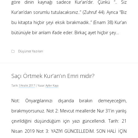
göre dinin kaynağı sadece Kur’an’dır. Çünkü “.. Siz
Kur’an’dan sorumlu tutulacaksınız..” (Zuhruf 44). Ayrıca “Biz
bu kitapta hiçbir şeyi eksik bırakmadık..” (Enam 38) Kur’an
bütünüyle bir anlam ifade eder. Birkaç ayet hiçbir şey…
Düşünce Yazıları
Saçı Örtmek Kur’an’ın Emri midir?
Tarih:
3 Aralık 2017
| Yazar:
Ayfer Kaya
Not: Önyargılarınızı dışarıda bırakın demeyeceğim,
bırakmıyorsunuz. Not 2: Mevcut meallerde Nur 31’in yanlış
çevrildiğini düşündüğüm için yazı güncellendi. Tarih: 21
Nisan 2019 Not 3: YAZIYI GÜNCELLEDİM. SON HALİ İÇİN