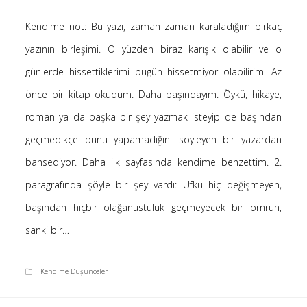
Kategoriler
Kendime not: Bu yazı, zaman zaman karaladığım birkaç
yazının birleşimi. O yüzden biraz karışık olabilir ve o
(8)
Bilim
günlerde hissettiklerimi bugün hissetmiyor olabilirim. Az
(4)
Bilişim
önce bir kitap okudum. Daha başındayım. Öykü, hikaye,
(4)
Linux
roman ya da başka bir şey yazmak isteyip de başından
(19)
Düşünce Yazıları
geçmedikçe bunu yapamadığını söyleyen bir yazardan
(52)
Film Tavsiyesi
bahsediyor. Daha ilk sayfasında kendime benzettim. 2.
(4)
Kendime Düşünceler
paragrafında şöyle bir şey vardı: Ufku hiç değişmeyen,
(47)
Kitap Tavsiyesi
başından hiçbir olağanüstülük geçmeyecek bir ömrün,
sanki bir…
gerçek, seni özgür kılacak.
Kendime Düşünceler