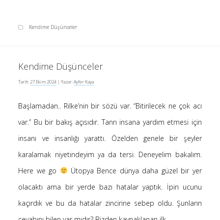
Kendime Düşünceler
Kendime Düşünceler
Tarih:
27 Ekim 2024
| Yazar:
Ayfer Kaya
Başlamadan.. Rilke’nin bir sözü var. “Bitirilecek ne çok acı
var.” Bu bir bakış açısıdır. Tanrı insana yardım etmesi için
insanı ve insanlığı yarattı. Özelden genele bir şeyler
karalamak niyetindeyim ya da tersi. Deneyelim bakalım.
Here we go
Ütopya Bence dünya daha güzel bir yer
olacaktı ama bir yerde bazı hatalar yaptık. İpin ucunu
kaçırdık ve bu da hatalar zincirine sebep oldu. Şunların
cevabını bilen var mıdır? Bizden kaynaklanan ilk…