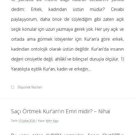
Saçı Örtmek Kur’an’ın Emri midir? – Nihai
dedim: Erkek, kadından üstün müdür? Cevabı
10 Şubat 2026
paylaşıyorum, daha önce de söylediğim gibi zaten açık
Biraz Hayal, Biraz Aşk, Merhaba!
seçik konular için uzun yazmaya gerek yok. Her şey açık ve
24 Ağustos 2025
ortada ama görmek isteyenler için: Kur’an’a göre erkek,
Kader: Alın Yazısı mı Akıl Yazısı mı?
20 Şubat 2025
kadından ontolojik olarak üstün değildir. Kur’an’da insanın
Anlam Arayışı – Günlük
değeri cinsiyetle değil, ahlâkî ve bilinçsel duruşla ölçülür. 1)
27 Kasım 2024
Yaratılışta eşitlik Kur’an, kadın ve erkeğin…
Kendime Düşünceler
27 Ekim 2024
Düşünce Yazıları
Ziynet Nedir? (Nur 31)
23 Nisan 2019
Saçı Örtmek Kur’an’ın Emri midir? – Nihai
Tarih:
10 Şubat 2026
| Yazar:
Ayfer Kaya
Son Yorumlar