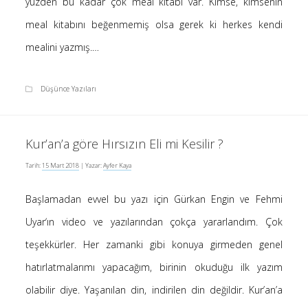
yüzden bu kadar çok meal kitabı var. Kimse, kimsenin
meal kitabını beğenmemiş olsa gerek ki herkes kendi
mealini yazmış.…
Düşünce Yazıları
Kur’an’a göre Hırsızın Eli mi Kesilir ?
Tarih:
15 Mart 2018
| Yazar:
Ayfer Kaya
Başlamadan evvel bu yazı için Gürkan Engin ve Fehmi
Uyar‘ın video ve yazılarından çokça yararlandım. Çok
teşekkürler. Her zamanki gibi konuya girmeden genel
hatırlatmalarımı yapacağım, birinin okuduğu ilk yazım
olabilir diye. Yaşanılan din, indirilen din değildir. Kur’an’a