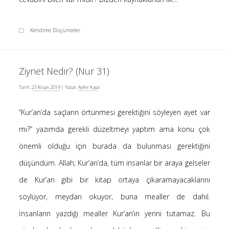
Kendime Düşünceler
Ziynet Nedir? (Nur 31)
Tarih:
23 Nisan 2019
| Yazar:
Ayfer Kaya
“Kur’an’da saçların örtünmesi gerektiğini söyleyen ayet var
mı?” yazımda gerekli düzeltmeyi yaptım ama konu çok
önemli olduğu için burada da bulunması gerektiğini
düşündüm. Allah; Kur’an’da, tüm insanlar bir araya gelseler
de Kur’an gibi bir kitap ortaya çıkaramayacaklarını
söylüyor, meydan okuyor, buna mealler de dahil.
İnsanların yazdığı mealler Kur’an’ın yerini tutamaz. Bu