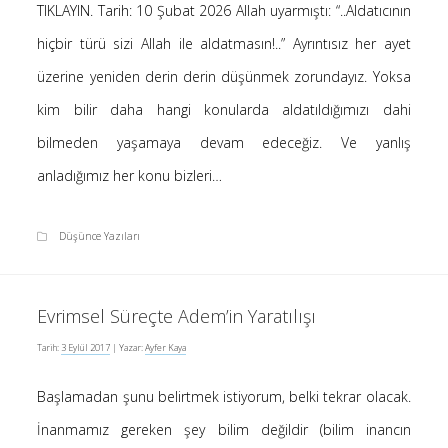
TIKLAYIN. Tarih: 10 Şubat 2026 Allah uyarmıştı: “..Aldatıcının
hiçbir türü sizi Allah ile aldatmasın!..” Ayrıntısız her ayet
üzerine yeniden derin derin düşünmek zorundayız. Yoksa
kim bilir daha hangi konularda aldatıldığımızı dahi
bilmeden yaşamaya devam edeceğiz. Ve yanlış
anladığımız her konu bizleri…
Düşünce Yazıları
Evrimsel Süreçte Adem’in Yaratılışı
Tarih:
3 Eylül 2017
| Yazar:
Ayfer Kaya
Başlamadan şunu belirtmek istiyorum, belki tekrar olacak.
İnanmamız gereken şey bilim değildir (bilim inancın