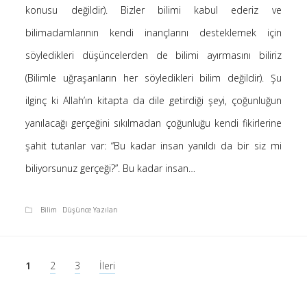
konusu değildir). Bizler bilimi kabul ederiz ve
bilimadamlarının kendi inançlarını desteklemek için
söyledikleri düşüncelerden de bilimi ayırmasını biliriz
(Bilimle uğraşanların her söyledikleri bilim değildir). Şu
ilginç ki Allah’ın kitapta da dile getirdiği şeyi, çoğunluğun
yanılacağı gerçeğini sıkılmadan çoğunluğu kendi fikirlerine
şahit tutanlar var: “Bu kadar insan yanıldı da bir siz mi
biliyorsunuz gerçeği?”. Bu kadar insan…
Bilim
Düşünce Yazıları
Yazı
1
2
3
İleri
sayfalaması