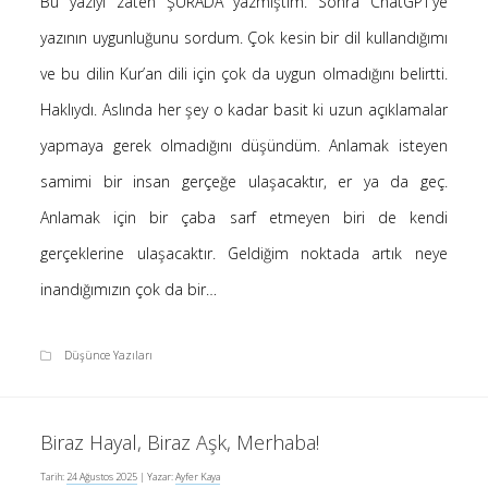
Bu yazıyı zaten ŞURADA yazmıştım. Sonra ChatGPT’ye
-
Ayfer Kaya
Kur’an’a göre Hırsızın Eli mi Kesilir ?
yazının uygunluğunu sordum. Çok kesin bir dil kullandığımı
5 Ocak 2025
ve bu dilin Kur’an dili için çok da uygun olmadığını belirtti.
-
Kur’an’a göre Hırsızın Eli mi Kesilir ?
Hakan öztürk
Haklıydı. Aslında her şey o kadar basit ki uzun açıklamalar
4 Ocak 2025
yapmaya gerek olmadığını düşündüm. Anlamak isteyen
-
Kendime Düşünceler
Yasemin Aydoğdu
10 Kasım 2024
samimi bir insan gerçeğe ulaşacaktır, er ya da geç.
-
Kendime Düşünceler
Medine yaprak
Anlamak için bir çaba sarf etmeyen biri de kendi
10 Kasım 2024
gerçeklerine ulaşacaktır. Geldiğim noktada artık neye
-
Ayfer Kaya
Saçı Örtmek Kur’an’ın Emri midir?
2 Mayıs 2020
inandığımızın çok da bir…
-
Saçı Örtmek Kur’an’ın Emri midir?
laçin
30 Nisan 2020
Düşünce Yazıları
-
Saçı Örtmek Kur’an’ın Emri midir?
laçin
30 Nisan 2020
Biraz Hayal, Biraz Aşk, Merhaba!
Tarih:
24 Ağustos 2025
| Yazar:
Ayfer Kaya