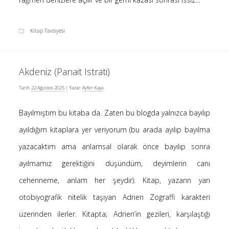
Kitap Tavsiyesi
Akdeniz (Panait Istrati)
Tarih:
22 Ağustos 2025
| Yazar:
Ayfer Kaya
Bayılmıştım bu kitaba da. Zaten bu blogda yalnızca bayılıp
ayıldığım kitaplara yer veriyorum (bu arada ayılıp bayılma
yazacaktım ama anlamsal olarak önce bayılıp sonra
ayılmamız gerektiğini düşündüm, deyimlerin canı
cehenneme, anlam her şeydir). Kitap, yazarın yarı
otobiyografik nitelik taşıyan Adrien Zograffi karakteri
üzerinden ilerler. Kitapta; Adrien’in gezileri, karşılaştığı