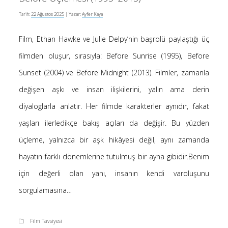
-
Tarih:
22 Ağustos 2025
| Yazar:
Ayfer Kaya
Ayfer Kaya
Kur’an’a göre Hırsızın Eli mi Kesilir ?
5 Ocak 2025
Film, Ethan Hawke ve Julie Delpy’nin başrolü paylaştığı üç
-
Kur’an’a göre Hırsızın Eli mi Kesilir ?
Hakan öztürk
4 Ocak 2025
filmden oluşur, sırasıyla: Before Sunrise (1995), Before
-
Kendime Düşünceler
Yasemin Aydoğdu
Sunset (2004) ve Before Midnight (2013). Filmler, zamanla
10 Kasım 2024
değişen aşkı ve insan ilişkilerini, yalın ama derin
-
Kendime Düşünceler
Medine yaprak
10 Kasım 2024
diyaloglarla anlatır. Her filmde karakterler aynıdır, fakat
-
Ayfer Kaya
Saçı Örtmek Kur’an’ın Emri midir?
yaşları ilerledikçe bakış açıları da değişir. Bu yüzden
2 Mayıs 2020
üçleme, yalnızca bir aşk hikâyesi değil, aynı zamanda
-
Saçı Örtmek Kur’an’ın Emri midir?
laçin
hayatın farklı dönemlerine tutulmuş bir ayna gibidir.Benim
30 Nisan 2020
için değerli olan yanı, insanın kendi varoluşunu
-
Saçı Örtmek Kur’an’ın Emri midir?
laçin
30 Nisan 2020
sorgulamasına…
Film Tavsiyesi