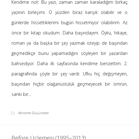
Kendime not: Bu yazı, zaman zaman karaladığım birkaç
Saçı Örtmek Kur’an’ın Emri midir? – Nihai
yazının birleşimi. O yüzden biraz karışık olabilir ve o
10 Şubat 2026
günlerde hissettiklerimi bugün hissetmiyor olabilirim. Az
Biraz Hayal, Biraz Aşk, Merhaba!
24 Ağustos 2025
önce bir kitap okudum. Daha başındayım. Öykü, hikaye,
Kader: Alın Yazısı mı Akıl Yazısı mı?
roman ya da başka bir şey yazmak isteyip de başından
20 Şubat 2025
geçmedikçe bunu yapamadığını söyleyen bir yazardan
Anlam Arayışı – Günlük
bahsediyor. Daha ilk sayfasında kendime benzettim. 2.
27 Kasım 2024
paragrafında şöyle bir şey vardı: Ufku hiç değişmeyen,
Kendime Düşünceler
27 Ekim 2024
başından hiçbir olağanüstülük geçmeyecek bir ömrün,
Ziynet Nedir? (Nur 31)
sanki bir…
23 Nisan 2019
Kendime Düşünceler
Son Yorumlar
Before Üçlemesi (1995–2013)