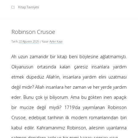
Kitap Tavsiyesi
Robinson Crusoe
Tarih:
22 Ağustos 2025
| Yazar:
Ayfer Kaya
Ah uzun zamandır bir kitap beni böylesine ağlatmamıştı.
Okyanusun ortasında kalan çaresiz insanlara yardım
etmek düpedüz Allah’ın, insanlara yardım elini uzatması
değil midir? Allah insanlara her zaman ve her yerde yardım
eder. Bunu çok iyi biliyorum. Ama bu gökten inen apaçık
bir mucize değil miydi? 1719’da yayımlanan Robinson
Crusoe, edebiyat tarihinin ilk modern romanlarından biri
kabul edilir. Kahramanımız Robinson, ailesinin uyarılarına
rağmen denizlere açılır ve bir gemi kazası sonrası ıssız…