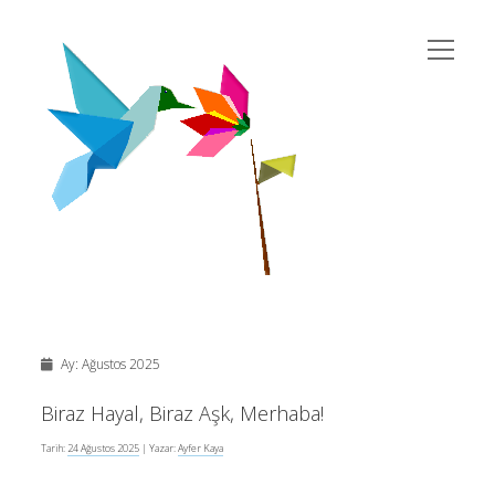
menüyü
susema
aç
Yan
Ara
twitter
instagram
rss
eposta
yahoo
Menü
Ay:
Ağustos 2025
Son Yazılar
Biraz Hayal, Biraz Aşk, Merhaba!
Tarih:
24 Ağustos 2025
| Yazar:
Ayfer Kaya
Kur’an’da Cinsiyet Eşitliği
10 Şubat 2026