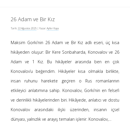
Kategoriler
26 Adam ve Bir Kız
(8)
Bilim
Tarih:
22 Ağustos 2025
| Yazar:
Ayfer Kaya
(4)
Bilişim
(4)
Linux
Maksim Gorki’nin 26 Adam ve Bir Kız adlı eseri, üç kısa
(19)
hikâyeden oluşur: Bir Kere Sonbaharda, Konovalov ve 26
Düşünce Yazıları
Adam ve 1 Kız. Bu hikâyeler arasında ben en çok
(52)
Film Tavsiyesi
Konovalov’u beğendim. Hikâyeler kısa olmakla birlikte,
(4)
Kendime Düşünceler
insan ruhunu harekete geçiren o Rus romanlarının
(47)
Kitap Tavsiyesi
etkileyici anlatımına sahip. Konovalov, Gorki’nin en felsefi
ve derinlikli hikâyelerinden biri. Hikâyede, anlatıcı ve dostu
gerçek, seni özgür kılacak.
Konovalov arasındaki ilişki üzerinden, insanın içsel
dünyası, yalnızlık ve arayış temaları işlenir. Konovalov,…