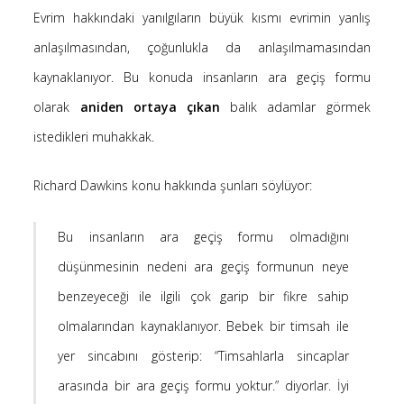
Evrim hakkındaki yanılgıların büyük kısmı evrimin yanlış
Saçı Örtmek Kur’an’ın Emri midir? – Nihai
10 Şubat 2026
anlaşılmasından, çoğunlukla da anlaşılmamasından
Biraz Hayal, Biraz Aşk, Merhaba!
kaynaklanıyor. Bu konuda insanların ara geçiş formu
24 Ağustos 2025
olarak
aniden ortaya çıkan
balık adamlar görmek
Kader: Alın Yazısı mı Akıl Yazısı mı?
istedikleri muhakkak.
20 Şubat 2025
Anlam Arayışı – Günlük
Richard Dawkins konu hakkında şunları söylüyor:
27 Kasım 2024
Kendime Düşünceler
Bu insanların ara geçiş formu olmadığını
27 Ekim 2024
düşünmesinin nedeni ara geçiş formunun neye
Ziynet Nedir? (Nur 31)
23 Nisan 2019
benzeyeceği ile ilgili çok garip bir fikre sahip
olmalarından kaynaklanıyor. Bebek bir timsah ile
yer sincabını gösterip: “Timsahlarla sincaplar
Son Yorumlar
arasında bir ara geçiş formu yoktur.” diyorlar. İyi