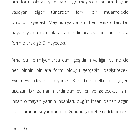
Kategoriler
ara form olarak yine kabul görmeyecek, onlara bugün
yaşayan diğer türlerden farklı bir muamelede
bulunulmayacaktı. Maymun ya da ismi her ne ise o tarz bir
(8)
Bilim
hayvan ya da canlı olarak adlandırılacak ve bu canlılar ara
(4)
Bilişim
form olarak görülmeyecekti.
(4)
Linux
(19)
Düşünce Yazıları
Ama bu ne milyonlarca canlı çeşidinin varlığını ve ne de
(52)
Film Tavsiyesi
her birinin bir ara form olduğu gerçeğini değiştirecek.
(4)
Kendime Düşünceler
Evrilmeye devam ediyoruz. Kim bilir belki de geçen
(47)
Kitap Tavsiyesi
upuzun bir zamanın ardından evrilen ve gelecekte ismi
insan olmayan yarının insanları, bugün insan denen azgın
canlı türünün soyundan olduğununu şiddetle reddedecek.
gerçek, seni özgür kılacak.
Fatır 16: