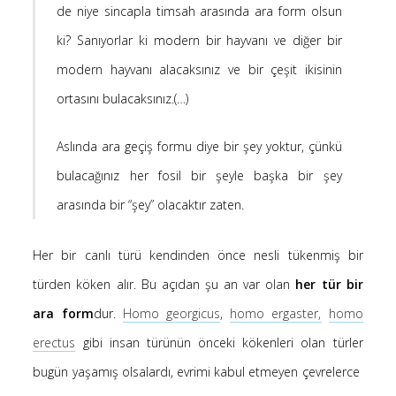
de niye sincapla timsah arasında ara form olsun
-
Ayfer Kaya
Kur’an’a göre Hırsızın Eli mi Kesilir ?
ki? Sanıyorlar ki modern bir hayvanı ve diğer bir
5 Ocak 2025
modern hayvanı alacaksınız ve bir çeşit ikisinin
-
Kur’an’a göre Hırsızın Eli mi Kesilir ?
Hakan öztürk
4 Ocak 2025
ortasını bulacaksınız.(…)
-
Kendime Düşünceler
Yasemin Aydoğdu
10 Kasım 2024
Aslında ara geçiş formu diye bir şey yoktur, çünkü
-
Kendime Düşünceler
Medine yaprak
bulacağınız her fosil bir şeyle başka bir şey
10 Kasım 2024
arasında bir “şey” olacaktır zaten.
-
Ayfer Kaya
Saçı Örtmek Kur’an’ın Emri midir?
2 Mayıs 2020
Her bir canlı türü kendinden önce nesli tükenmiş bir
-
Saçı Örtmek Kur’an’ın Emri midir?
laçin
30 Nisan 2020
türden köken alır. Bu açıdan şu an var olan
her tür bir
-
Saçı Örtmek Kur’an’ın Emri midir?
laçin
ara form
dur.
Homo georgicus
,
homo ergaster,
homo
30 Nisan 2020
erectus
gibi insan türünün önceki kökenleri olan türler
bugün yaşamış olsalardı, evrimi kabul etmeyen çevrelerce