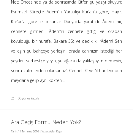
Not: Öncesinde ya da sonrasında lütfen şu yazıyı okuyun:
Saçı Örtmek Kur’an’ın Emri midir? – Nihai
Evrimsel Süreçte Adem’in Yaratılışı Kur’an’a göre, Hayır.
10 Şubat 2026
Kur’an’a göre ilk insanlar Dünya’da yaratıldı. Âdem hiç
Biraz Hayal, Biraz Aşk, Merhaba!
24 Ağustos 2025
cennete girmedi. Âdem’in cennete gittiği ve oradan
Kader: Alın Yazısı mı Akıl Yazısı mı?
kovulduğu bir hurafe. Bakara 35: Ve dedik ki: “Âdem! Sen
20 Şubat 2025
ve eşin şu bahçeye yerleşin, orada canınızın istediği her
Anlam Arayışı – Günlük
şeyden serbestçe yeyin, şu ağaca da yaklaşayım demeyin,
27 Kasım 2024
sonra zalimlerden olursunuz”. Cennet: C ve N harflerinden
Kendime Düşünceler
27 Ekim 2024
meydana gelip aynı kökten…
Ziynet Nedir? (Nur 31)
23 Nisan 2019
Düşünce Yazıları
Son Yorumlar
Ara Geçiş Formu Neden Yok?
Tarih:
11 Temmuz 2016
| Yazar:
Ayfer Kaya