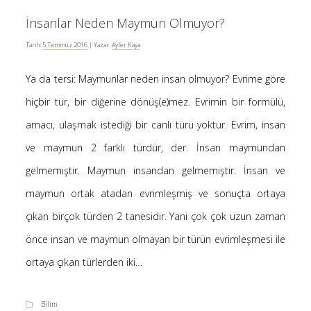
Kategoriler
İnsanlar Neden Maymun Olmuyor?
Tarih:
5 Temmuz 2016
| Yazar:
Ayfer Kaya
(8)
Bilim
(4)
Bilişim
Ya da tersi: Maymunlar neden insan olmuyor? Evrime göre
(4)
Linux
hiçbir tür, bir diğerine dönüş(e)mez. Evrimin bir formülü,
(19)
amacı, ulaşmak istediği bir canlı türü yoktur. Evrim, insan
Düşünce Yazıları
ve maymun 2 farklı türdür, der. İnsan maymundan
(52)
Film Tavsiyesi
gelmemiştir. Maymun insandan gelmemiştir. İnsan ve
(4)
Kendime Düşünceler
maymun ortak atadan evrimleşmiş ve sonuçta ortaya
(47)
Kitap Tavsiyesi
çıkan birçok türden 2 tanesidir. Yani çok çok uzun zaman
önce insan ve maymun olmayan bir türün evrimleşmesi ile
gerçek, seni özgür kılacak.
ortaya çıkan türlerden iki…
Bilim