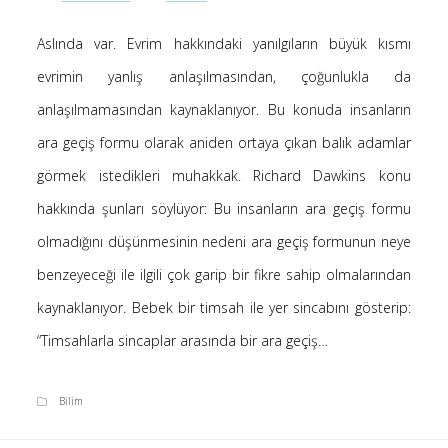
-
Ayfer Kaya
Kur’an’a göre Hırsızın Eli mi Kesilir ?
Aslında var. Evrim hakkındaki yanılgıların büyük kısmı
5 Ocak 2025
evrimin yanlış anlaşılmasından, çoğunlukla da
-
Kur’an’a göre Hırsızın Eli mi Kesilir ?
Hakan öztürk
4 Ocak 2025
anlaşılmamasından kaynaklanıyor. Bu konuda insanların
-
Kendime Düşünceler
Yasemin Aydoğdu
ara geçiş formu olarak aniden ortaya çıkan balık adamlar
10 Kasım 2024
görmek istedikleri muhakkak. Richard Dawkins konu
-
Kendime Düşünceler
Medine yaprak
10 Kasım 2024
hakkında şunları söylüyor: Bu insanların ara geçiş formu
-
Ayfer Kaya
Saçı Örtmek Kur’an’ın Emri midir?
olmadığını düşünmesinin nedeni ara geçiş formunun neye
2 Mayıs 2020
benzeyeceği ile ilgili çok garip bir fikre sahip olmalarından
-
Saçı Örtmek Kur’an’ın Emri midir?
laçin
kaynaklanıyor. Bebek bir timsah ile yer sincabını gösterip:
30 Nisan 2020
“Timsahlarla sincaplar arasında bir ara geçiş…
-
Saçı Örtmek Kur’an’ın Emri midir?
laçin
30 Nisan 2020
Bilim