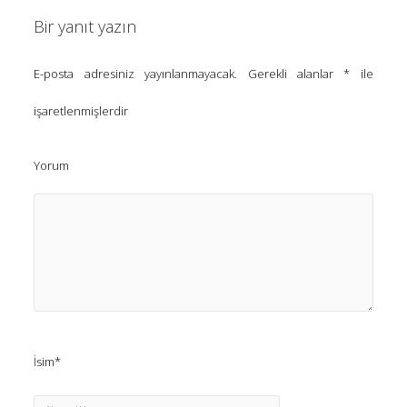
Kategoriler
Bir yanıt yazın
(8)
Bilim
E-posta adresiniz yayınlanmayacak.
Gerekli alanlar
*
ile
(4)
Bilişim
işaretlenmişlerdir
(4)
Linux
(19)
Düşünce Yazıları
Yorum
(52)
Film Tavsiyesi
(4)
Kendime Düşünceler
(47)
Kitap Tavsiyesi
gerçek, seni özgür kılacak.
İsim*