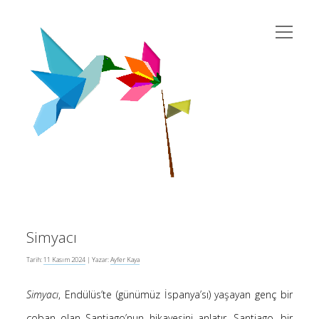
menüyü
susema
aç
Yan
Ara
twitter
instagram
rss
eposta
yahoo
Menü
Simyacı
Son Yazılar
Tarih:
11 Kasım 2024
| Yazar:
Ayfer Kaya
Simyacı
, Endülüs’te (günümüz İspanya’sı) yaşayan genç bir
Kur’an’da Cinsiyet Eşitliği
10 Şubat 2026
çoban olan Santiago’nun hikayesini anlatır. Santiago, bir