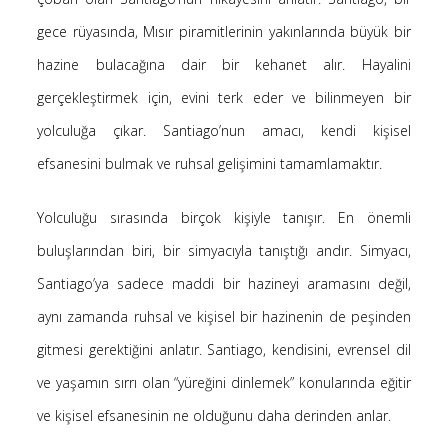
Saçı Örtmek Kur’an’ın Emri midir? – Nihai
gece rüyasında, Mısır piramitlerinin yakınlarında büyük bir
10 Şubat 2026
hazine bulacağına dair bir kehanet alır. Hayalini
Biraz Hayal, Biraz Aşk, Merhaba!
gerçekleştirmek için, evini terk eder ve bilinmeyen bir
24 Ağustos 2025
yolculuğa çıkar. Santiago’nun amacı, kendi kişisel
Kader: Alın Yazısı mı Akıl Yazısı mı?
20 Şubat 2025
efsanesini bulmak ve ruhsal gelişimini tamamlamaktır.
Anlam Arayışı – Günlük
27 Kasım 2024
Yolculuğu sırasında birçok kişiyle tanışır. En önemli
Kendime Düşünceler
buluşlarından biri, bir simyacıyla tanıştığı andır. Simyacı,
27 Ekim 2024
Santiago’ya sadece maddi bir hazineyi aramasını değil,
Ziynet Nedir? (Nur 31)
aynı zamanda ruhsal ve kişisel bir hazinenin de peşinden
23 Nisan 2019
gitmesi gerektiğini anlatır. Santiago, kendisini, evrensel dil
ve yaşamın sırrı olan “yüreğini dinlemek” konularında eğitir
Son Yorumlar
ve kişisel efsanesinin ne olduğunu daha derinden anlar.