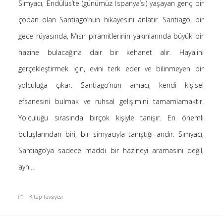
Simyacı, Endülüs’te (günümüz İspanya’sı) yaşayan genç bir
Saçı Örtmek Kur’an’ın Emri midir? – Nihai
çoban olan Santiago’nun hikayesini anlatır. Santiago, bir
10 Şubat 2026
gece rüyasında, Mısır piramitlerinin yakınlarında büyük bir
Biraz Hayal, Biraz Aşk, Merhaba!
24 Ağustos 2025
hazine bulacağına dair bir kehanet alır. Hayalini
Kader: Alın Yazısı mı Akıl Yazısı mı?
gerçekleştirmek için, evini terk eder ve bilinmeyen bir
20 Şubat 2025
yolculuğa çıkar. Santiago’nun amacı, kendi kişisel
Anlam Arayışı – Günlük
efsanesini bulmak ve ruhsal gelişimini tamamlamaktır.
27 Kasım 2024
Yolculuğu sırasında birçok kişiyle tanışır. En önemli
Kendime Düşünceler
27 Ekim 2024
buluşlarından biri, bir simyacıyla tanıştığı andır. Simyacı,
Ziynet Nedir? (Nur 31)
Santiago’ya sadece maddi bir hazineyi aramasını değil,
23 Nisan 2019
aynı…
Kitap Tavsiyesi
Son Yorumlar