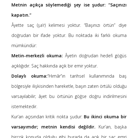
Metnin açıkça söylemediği şey ise şudur: “Saçınızı
kapatın.”
Âyette saç (şa‘r) kelimesi yoktur. “Başınızı örtün” diye
doğrudan bir ifade yoktur. Bu noktada iki farklı okuma
mümkündür:
Metin-merkezli okuma:
Âyetin doğrudan hedefi göğüs
açıklığıdır. Saç hakkında açık bir emir yoktur.
Dolaylı okuma:
“Hımâr”ın tarihsel kullanımında baş
bölgesiyle ilişkisinden hareketle, başın zaten örtülü olduğu
varsayılabilir; âyet bu örtünün göğse doğru indirilmesini
istemektedir.
Kur’an açısından kritik nokta şudur:
Bu ikinci okuma bir
varsayımdır; metnin kendisi değildir.
Kur’an, başka
birçok konuda olduğu gibi burada da açık bir saç emri