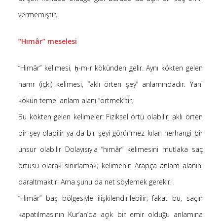
vermemiştir.
“Hımâr” meselesi
“Hımâr” kelimesi, ḥ-m-r kökünden gelir. Aynı kökten gelen
hamr (içki) kelimesi, “aklı örten şey” anlamındadır. Yani
kökün temel anlam alanı “örtmek”tir.
Bu kökten gelen kelimeler: Fiziksel örtü olabilir, aklı örten
bir şey olabilir ya da bir şeyi görünmez kılan herhangi bir
unsur olabilir Dolayısıyla “hımâr” kelimesini mutlaka saç
örtüsü olarak sınırlamak, kelimenin Arapça anlam alanını
daraltmaktır. Ama şunu da net söylemek gerekir:
“Hımâr” baş bölgesiyle ilişkilendirilebilir; fakat bu, saçın
kapatılmasının Kur’an’da açık bir emir olduğu anlamına