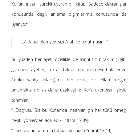
Kur’an, insanı sürekli uyaran bir kitap. Sadece davranışlar
-
Ayfer Kaya
Kur’an’a göre Hırsızın Eli mi Kesilir ?
konusunda değil, anlama biçimlerimiz konusunda da
5 Ocak 2025
uyarıyor:
-
Kur’an’a göre Hırsızın Eli mi Kesilir ?
Hakan öztürk
4 Ocak 2025
-
“…Aldatıcı olan şey, sizi Allah ile aldatmasın…”
Kendime Düşünceler
Yasemin Aydoğdu
10 Kasım 2024
-
Kendime Düşünceler
Medine yaprak
Bu yüzden her âyet, özellikle de ayrıntısız bırakılmış gibi
10 Kasım 2024
görünen âyetler, tekrar tekrar düşünülmeyi hak eder.
-
Ayfer Kaya
Saçı Örtmek Kur’an’ın Emri midir?
Çünkü yanlış anladığımız her konu, bizi Allah’ı doğru
2 Mayıs 2020
-
anlamaktan biraz daha uzaklaştırır. Kur’an kendisini şöyle
Saçı Örtmek Kur’an’ın Emri midir?
laçin
30 Nisan 2020
tanımlar:
-
Saçı Örtmek Kur’an’ın Emri midir?
laçin
“…Doğrusu Biz bu Kur’an’da insanlar için her türlü örneği
30 Nisan 2020
çeşitli yönlerden açıkladık…” (İsrâ 17:89)
“…Siz ondan sorumlu tutulacaksınız.” (Zuhruf 43:44)