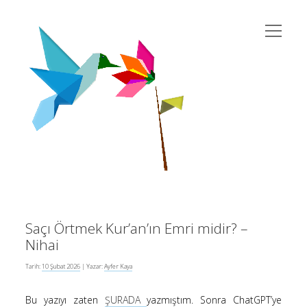
menüyü
susema
aç
Yan
Ara
twitter
instagram
rss
eposta
yahoo
Menü
Saçı Örtmek Kur’an’ın Emri midir? –
Son Yazılar
Nihai
Tarih:
10 Şubat 2026
| Yazar:
Ayfer Kaya
Kur’an’da Cinsiyet Eşitliği
Bu yazıyı zaten
ŞURADA
yazmıştım. Sonra ChatGPT’ye
10 Şubat 2026