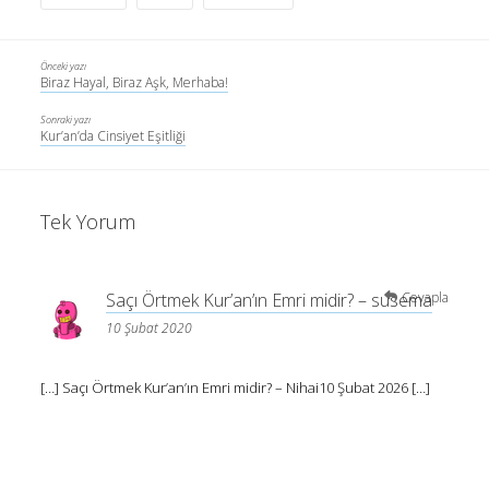
Önceki yazı
Biraz Hayal, Biraz Aşk, Merhaba!
Sonraki yazı
Kur’an’da Cinsiyet Eşitliği
Tek Yorum
Saçı Örtmek Kur’an’ın Emri midir? – susema
Cevapla
10 Şubat 2020
[…] Saçı Örtmek Kur’an’ın Emri midir? – Nihai10 Şubat 2026 […]