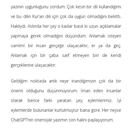
yazının uygunluğunu sordum. Çok kesin bir dil kullandığımı
Saçı Örtmek Kur’an’ın Emri midir? – Nihai
10 Şubat 2026
ve bu dilin Kur’an dili için çok da uygun olmadığını belirtti.
Biraz Hayal, Biraz Aşk, Merhaba!
Haklıydı. Aslında her şey o kadar basit ki uzun açıklamalar
24 Ağustos 2025
yapmaya gerek olmadığını düşündüm. Anlamak isteyen
Kader: Alın Yazısı mı Akıl Yazısı mı?
samimi bir insan gerçeğe ulaşacaktır, er ya da geç.
20 Şubat 2025
Anlamak için bir çaba sarf etmeyen biri de kendi
Anlam Arayışı – Günlük
27 Kasım 2024
gerçeklerine ulaşacaktır.
Kendime Düşünceler
27 Ekim 2024
Geldiğim noktada artık neye inandığımızın çok da bir
Ziynet Nedir? (Nur 31)
önemi olduğunu düşünmüyorum. İman eden insanlar
23 Nisan 2019
olarak bence farkı yaratan şey, eylemlerimiz. İyi
eylemlerde bulunanlar kurtulmuştur bana göre. Her neyse
ChatGPT’nin önerisiyle yazımın son halini paylaşıyorum.
Son Yorumlar