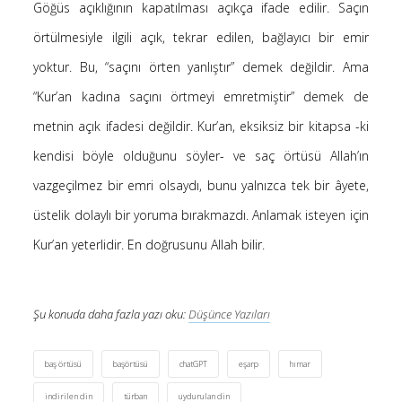
Göğüs açıklığının kapatılması açıkça ifade edilir. Saçın
örtülmesiyle ilgili açık, tekrar edilen, bağlayıcı bir emir
yoktur. Bu, “saçını örten yanlıştır” demek değildir. Ama
“Kur’an kadına saçını örtmeyi emretmiştir” demek de
metnin açık ifadesi değildir. Kur’an, eksiksiz bir kitapsa -ki
kendisi böyle olduğunu söyler- ve saç örtüsü Allah’ın
vazgeçilmez bir emri olsaydı, bunu yalnızca tek bir âyete,
üstelik dolaylı bir yoruma bırakmazdı. Anlamak isteyen için
Kur’an yeterlidir. En doğrusunu Allah bilir.
Şu konuda daha fazla yazı oku:
Düşünce Yazıları
baş örtüsü
başörtüsü
chatGPT
eşarp
hımar
indirilen din
türban
uydurulan din