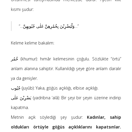
kısmı şudur:
“…وَلْيَضْرِبْنَ بِخُمُرِهِنَّ عَلٰى جُيُوبِهِنَّ…”
Kelime kelime bakalım:
خُمُر (khumur): hımâr kelimesinin çoğulu. Sözlükte “örtü”
anlam alanına sahiptir. Kullanıldığı şeye göre anlam daralır
ya da genişler.
جُيُوب (juyûb): Yaka, göğüs açıklığı, elbise açıklığı.
يَضْرِبْنَ عَلٰى (yadribna ‘alâ): Bir şeyi bir şeyin üzerine indirip
kapatma.
Metnin açık söylediği şey şudur:
Kadınlar, sahip
oldukları örtüyle göğüs açıklıklarını kapatsınlar.