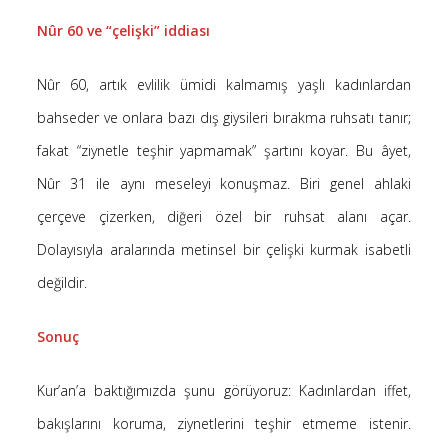
Nûr 60 ve “çelişki” iddiası
Nûr 60, artık evlilik ümidi kalmamış yaşlı kadınlardan
bahseder ve onlara bazı dış giysileri bırakma ruhsatı tanır;
fakat “ziynetle teşhir yapmamak” şartını koyar. Bu âyet,
Nûr 31 ile aynı meseleyi konuşmaz. Biri genel ahlaki
çerçeve çizerken, diğeri özel bir ruhsat alanı açar.
Dolayısıyla aralarında metinsel bir çelişki kurmak isabetli
değildir.
Sonuç
Kur’an’a baktığımızda şunu görüyoruz: Kadınlardan iffet,
bakışlarını koruma, ziynetlerini teşhir etmeme istenir.