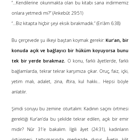
Kategoriler
“…Kendilerine okunmakta olan bu kitabı sana indirmemiz
onlara yetmedi mi?” (Ankebût 29:51)
(8)
“…Biz kitapta hiçbir şeyi eksik bırakmadık.” (En‘âm 6:38)
Bilim
(4)
Bilişim
Bu çerçevede şu ilkeyi baştan koymak gerekir:
Kur’an, bir
(4)
Linux
konuda açık ve bağlayıcı bir hüküm koyuyorsa bunu
(19)
Düşünce Yazıları
tek bir yerde bırakmaz.
O konu, farklı âyetlerde, farklı
(52)
Film Tavsiyesi
bağlamlarda, tekrar tekrar karşımıza çıkar. Oruç, faiz, içki,
(4)
Kendime Düşünceler
yetim malı, adalet, zina, iftira, kul hakkı… Hepsi böyle
(47)
Kitap Tavsiyesi
anlatılır.
Şimdi soruyu bu zemine oturtalım: Kadının saçını örtmesi
gerçek, seni özgür kılacak.
gerektiği Kur’an’da bu şekilde tekrar edilen, açık bir emir
midir? Nûr 31’e bakalım. İlgili âyet (24:31), kadınların
örtünmesi tartışmasında merkezde durur. Âyetin kilit