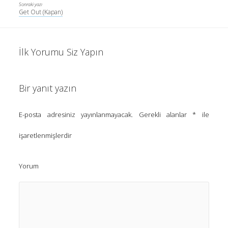
Kategoriler
Sonraki yazı
Get Out (Kapan)
(8)
Bilim
İlk Yorumu Siz Yapın
(4)
Bilişim
(4)
Linux
Bir yanıt yazın
(19)
Düşünce Yazıları
(52)
Film Tavsiyesi
E-posta adresiniz yayınlanmayacak.
Gerekli alanlar
*
ile
(4)
Kendime Düşünceler
işaretlenmişlerdir
(47)
Kitap Tavsiyesi
Yorum
gerçek, seni özgür kılacak.