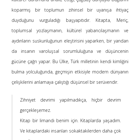
Saçı Örtmek Kur’an’ın Emri midir? – Nihai
koparmış bir toplumun zihinsel bir uyanışa ihtiyaç
10 Şubat 2026
duyduğunu vurguladığı başyapıtıdır. Kitapta, Meriç,
Biraz Hayal, Biraz Aşk, Merhaba!
toplumsal yozlaşmanın, kültürel yabancılaşmanın ve
24 Ağustos 2025
aydınların suskunluğunun eleştirisini yaparken, bir yandan
Kader: Alın Yazısı mı Akıl Yazısı mı?
20 Şubat 2025
da insanın varoluşsal sorumluluğuna ve düşüncenin
Anlam Arayışı – Günlük
gücüne çağrı yapar. Bu Ülke, Türk milletinin kendi kimliğini
27 Kasım 2024
bulma yolculuğunda, geçmişin etkisiyle modern dünyanın
Kendime Düşünceler
çelişkilerini anlamaya çalıştığı düşünsel bir serüvendir.
27 Ekim 2024
Ziynet Nedir? (Nur 31)
23 Nisan 2019
Zihniyet devrimi yapılmadıkça, hiçbir devrim
gerçekleşemez.
Kitap bir limandı benim için. Kitaplarda yaşadım.
Son Yorumlar
Ve kitaplardaki insanları sokaktakilerden daha çok