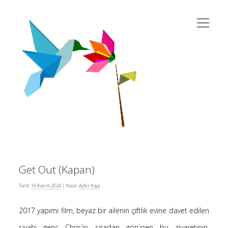
menüyü
susema
aç
Yan
Ara
twitter
instagram
rss
eposta
yahoo
Menü
Get Out (Kapan)
Son Yazılar
Tarih:
16 Kasım 2024
| Yazar:
Ayfer Kaya
2017 yapımı film, beyaz bir ailenin çiftlik evine davet edilen
Kur’an’da Cinsiyet Eşitliği
10 Şubat 2026
siyahi genç Chris’in sıradan görünen bu ziyaretinin,