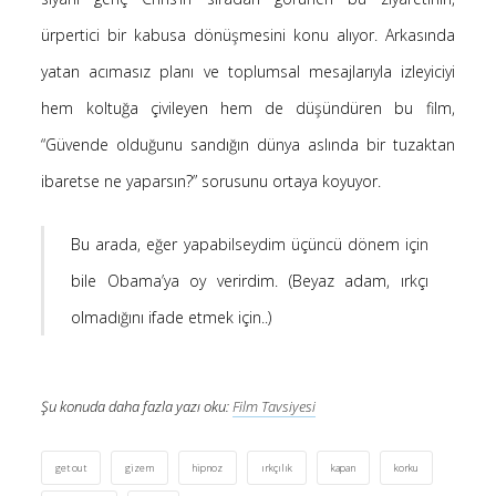
Saçı Örtmek Kur’an’ın Emri midir? – Nihai
ürpertici bir kabusa dönüşmesini konu alıyor. Arkasında
10 Şubat 2026
yatan acımasız planı ve toplumsal mesajlarıyla izleyiciyi
Biraz Hayal, Biraz Aşk, Merhaba!
hem koltuğa çivileyen hem de düşündüren bu film,
24 Ağustos 2025
“Güvende olduğunu sandığın dünya aslında bir tuzaktan
Kader: Alın Yazısı mı Akıl Yazısı mı?
20 Şubat 2025
ibaretse ne yaparsın?” sorusunu ortaya koyuyor.
Anlam Arayışı – Günlük
27 Kasım 2024
Bu arada, eğer yapabilseydim üçüncü dönem için
Kendime Düşünceler
bile Obama’ya oy verirdim. (Beyaz adam, ırkçı
27 Ekim 2024
olmadığını ifade etmek için..)
Ziynet Nedir? (Nur 31)
23 Nisan 2019
Şu konuda daha fazla yazı oku:
Film Tavsiyesi
Son Yorumlar
get out
gizem
hipnoz
ırkçılık
kapan
korku