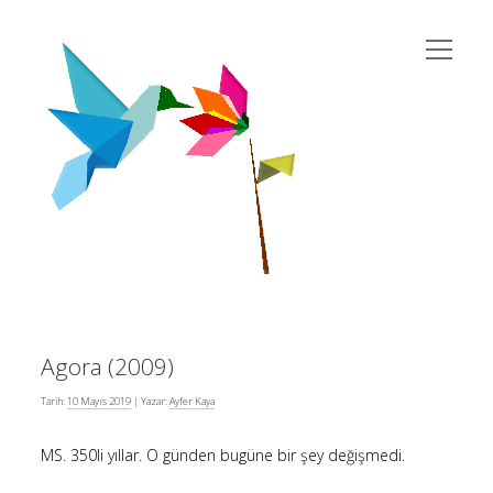
menüyü
susema
aç
Yan
Ara
twitter
instagram
rss
eposta
yahoo
Menü
Agora (2009)
Son Yazılar
Tarih:
10 Mayıs 2019
| Yazar:
Ayfer Kaya
MS. 350li yıllar. O günden bugüne bir şey değişmedi.
Kur’an’da Cinsiyet Eşitliği
10 Şubat 2026