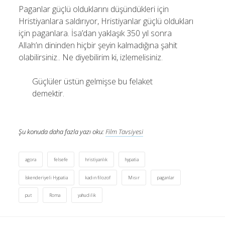
Paganlar güçlü olduklarını düşündükleri için
Saçı Örtmek Kur’an’ın Emri midir? – Nihai
Hristiyanlara saldırıyor, Hristiyanlar güçlü oldukları
10 Şubat 2026
için paganlara. İsa’dan yaklaşık 350 yıl sonra
Biraz Hayal, Biraz Aşk, Merhaba!
Allah’ın dininden hiçbir şeyin kalmadığına şahit
24 Ağustos 2025
olabilirsiniz.. Ne diyebilirim ki, izlemelisiniz.
Kader: Alın Yazısı mı Akıl Yazısı mı?
20 Şubat 2025
Güçlüler üstün gelmişse bu felaket
demektir.
Anlam Arayışı – Günlük
27 Kasım 2024
Kendime Düşünceler
Şu konuda daha fazla yazı oku:
Film Tavsiyesi
27 Ekim 2024
Ziynet Nedir? (Nur 31)
23 Nisan 2019
agora
felsefe
hristiyanlık
hypatia
İskenderiyeli Hypatia
kadın filozof
Mısır
paganlar
put
Roma
yahudilik
Son Yorumlar