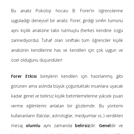
Kategoriler
Bu analiz Psikoloji hocası B. Forer’in öğrencilerine
uyguladığı deneysel bir analiz. Forer, girdiği sınıfın tümünü
(8)
Bilim
aynı kişilik analizine tabii tutmuştu (herkes kendine özgü
(4)
Bilişim
zannediyordu). Tuhaf olan sınıftaki tüm öğrenciler kişilik
(4)
Linux
analizinin kendilerine has ve kendileri için çok uygun ve
(19)
Düşünce Yazıları
özel olduğunu düşündüler!
(52)
Film Tavsiyesi
(4)
Kendime Düşünceler
Forer Etkisi
bireylerin kendileri için hazırlanmış gibi
(47)
Kitap Tavsiyesi
görünen ama aslında büyük çoğunluktaki insanlara uyacak
kadar genel ve belirsiz kişilik betimlemelerine yüksek puan
verme eğilimlerini anlatan bir gözlemdir. Bu yöntemi
gerçek, seni özgür kılacak.
kullananların (falcılar, astrologlar, medyumlar vs..) verdikleri
mesaj
olumlu
aynı zamanda
belirsiz
dir.
Genel
dir ve