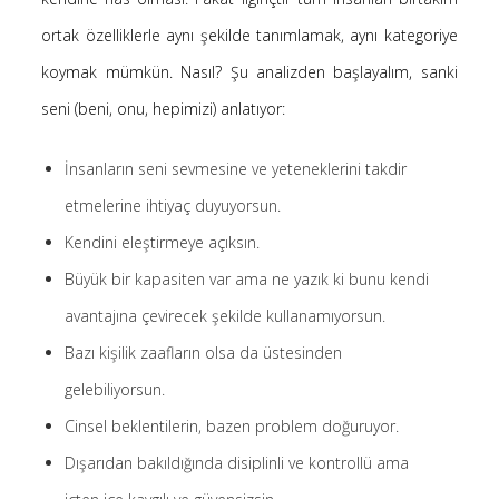
Saçı Örtmek Kur’an’ın Emri midir? – Nihai
ortak özelliklerle aynı şekilde tanımlamak, aynı kategoriye
10 Şubat 2026
koymak mümkün. Nasıl? Şu analizden başlayalım, sanki
Biraz Hayal, Biraz Aşk, Merhaba!
seni (beni, onu, hepimizi) anlatıyor:
24 Ağustos 2025
Kader: Alın Yazısı mı Akıl Yazısı mı?
İnsanların seni sevmesine ve yeteneklerini takdir
20 Şubat 2025
etmelerine ihtiyaç duyuyorsun.
Anlam Arayışı – Günlük
27 Kasım 2024
Kendini eleştirmeye açıksın.
Kendime Düşünceler
Büyük bir kapasiten var ama ne yazık ki bunu kendi
27 Ekim 2024
avantajına çevirecek şekilde kullanamıyorsun.
Ziynet Nedir? (Nur 31)
Bazı kişilik zaafların olsa da üstesinden
23 Nisan 2019
gelebiliyorsun.
Cinsel beklentilerin, bazen problem doğuruyor.
Son Yorumlar
Dışarıdan bakıldığında disiplinli ve kontrollü ama