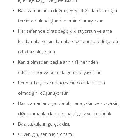
içten içe kaygılı ve güvensizsin.
-
Ayfer Kaya
Kur’an’a göre Hırsızın Eli mi Kesilir ?
Bazı zamanlarda doğru şeyi yaptığından ve doğru
5 Ocak 2025
tercihte bulunduğundan emin olamıyorsun.
-
Kur’an’a göre Hırsızın Eli mi Kesilir ?
Hakan öztürk
Her seferinde biraz değişiklik istiyorsun ve ama
4 Ocak 2025
kısıtlamalar ve sınırlamalar söz konusu olduğunda
-
Kendime Düşünceler
Yasemin Aydoğdu
10 Kasım 2024
rahatsız oluyorsun.
-
Kendime Düşünceler
Medine yaprak
Kanıtı olmadan başkalarının fikirlerinden
10 Kasım 2024
etkilenmiyor ve bununla gurur duyuyorsun.
-
Ayfer Kaya
Saçı Örtmek Kur’an’ın Emri midir?
2 Mayıs 2020
Kendini başkalarına açmanın çok da akıllıca
-
Saçı Örtmek Kur’an’ın Emri midir?
laçin
olmadığını düşünüyorsun.
30 Nisan 2020
Bazı zamanlar dışa dönük, cana yakın ve sosyalsin,
-
Saçı Örtmek Kur’an’ın Emri midir?
laçin
diğer zamanlarda ise kapalı, ilgisiz ve içedönük.
30 Nisan 2020
Bazı tutkuların gerçek dışı.
Güvenliğin, senin için önemli.