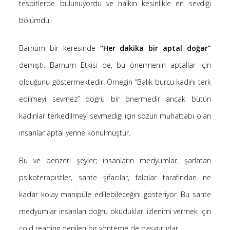
tespitlerde bulunuyordu ve halkın kesinlikle en sevdiği
bölümdü.
Barnum bir keresinde
“Her dakika bir aptal doğar”
demişti. Barnum Etkisi de, bu önermenin aptallar için
olduğunu göstermektedir. Örnegin “Balık burcu kadını terk
edilmeyi sevmez” dogru bir önermedir ancak bütün
kadınlar terkedilmeyi sevmedigi için sözün muhattabı olan
insanlar aptal yerine konulmuştur.
Bu ve benzeri şeyler; insanların medyumlar, şarlatan
psikoterapistler, sahte şifacılar, falcılar tarafından ne
kadar kolay manipüle edilebileceğini gösteriyor. Bu sahte
medyumlar insanları doğru okudukları izlenimi vermek için
cold reading denilen bir yönteme de başvururlar.