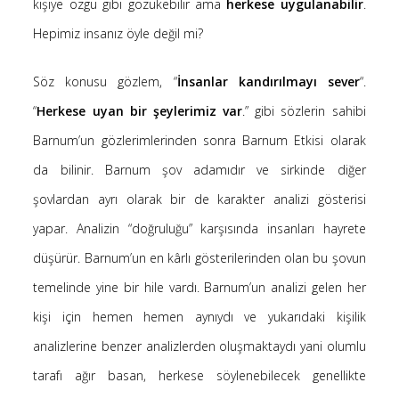
kişiye özgü gibi gözükebilir ama
herkese uygulanabilir
.
Hepimiz insanız öyle değil mi?
Söz konusu gözlem, “
İnsanlar kandırılmayı sever
“.
“
Herkese uyan bir şeylerimiz var
.” gibi sözlerin sahibi
Barnum’un gözlerimlerinden sonra Barnum Etkisi olarak
da bilinir. Barnum şov adamıdır ve sirkinde diğer
şovlardan ayrı olarak bir de karakter analizi gösterisi
yapar. Analizin “doğruluğu” karşısında insanları hayrete
düşürür. Barnum’un en kârlı gösterilerinden olan bu şovun
temelinde yine bir hile vardı. Barnum’un analizi gelen her
kişi için hemen hemen aynıydı ve yukarıdaki kişilik
analizlerine benzer analizlerden oluşmaktaydı yani olumlu
tarafı ağır basan, herkese söylenebilecek genellikte