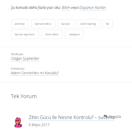
Şu konuda daha fazla yazı oku:
Bilim
veya
Düşünce Yazıları
astroloji
barnum etkisi
burçlar
cold reading
fal
falcılar nasıl bilir
forer etkisi
medyum
Önceki yazı
Olağan Şüpheliler
Sonraki yazı
Adem Cennet’ten mi Kovuldu?
Tek Yorum
Zihin Gücü İle Nesne Kontrolü? – susema
Cevapla
9 Mayıs 2017