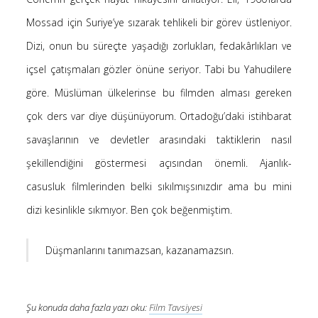
Saçı Örtmek Kur’an’ın Emri midir? – Nihai
Mossad için Suriye’ye sızarak tehlikeli bir görev üstleniyor.
10 Şubat 2026
Dizi, onun bu süreçte yaşadığı zorlukları, fedakârlıkları ve
Biraz Hayal, Biraz Aşk, Merhaba!
içsel çatışmaları gözler önüne seriyor. Tabi bu Yahudilere
24 Ağustos 2025
göre. Müslüman ülkelerinse bu filmden alması gereken
Kader: Alın Yazısı mı Akıl Yazısı mı?
20 Şubat 2025
çok ders var diye düşünüyorum. Ortadoğu’daki istihbarat
Anlam Arayışı – Günlük
savaşlarının ve devletler arasındaki taktiklerin nasıl
27 Kasım 2024
şekillendiğini göstermesi açısından önemli. Ajanlık-
Kendime Düşünceler
casusluk filmlerinden belki sıkılmışsınızdır ama bu mini
27 Ekim 2024
dizi kesinlikle sıkmıyor. Ben çok beğenmiştim.
Ziynet Nedir? (Nur 31)
23 Nisan 2019
Düşmanlarını tanımazsan, kazanamazsın.
Son Yorumlar
Şu konuda daha fazla yazı oku:
Film Tavsiyesi