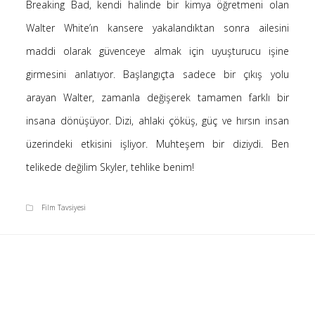
Breaking Bad, kendi halinde bir kimya öğretmeni olan
Saçı Örtmek Kur’an’ın Emri midir? – Nihai
Walter White’ın kansere yakalandıktan sonra ailesini
10 Şubat 2026
maddi olarak güvenceye almak için uyuşturucu işine
Biraz Hayal, Biraz Aşk, Merhaba!
24 Ağustos 2025
girmesini anlatıyor. Başlangıçta sadece bir çıkış yolu
Kader: Alın Yazısı mı Akıl Yazısı mı?
arayan Walter, zamanla değişerek tamamen farklı bir
20 Şubat 2025
insana dönüşüyor. Dizi, ahlaki çöküş, güç ve hırsın insan
Anlam Arayışı – Günlük
üzerindeki etkisini işliyor. Muhteşem bir diziydi. Ben
27 Kasım 2024
telikede değilim Skyler, tehlike benim!
Kendime Düşünceler
27 Ekim 2024
Film Tavsiyesi
Ziynet Nedir? (Nur 31)
23 Nisan 2019
Son Yorumlar