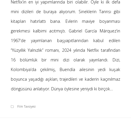
Netflix’in en iyi yapımlarında biri olabilir. Öyle ki ilk defa
Saçı Örtmek Kur’an’ın Emri midir? – Nihai
mini dizileri de buraya alıyorum. Sineklerin Tanrısı gibi
10 Şubat 2026
kitapları hatırlattı bana. Evlerin maviye boyanması
Biraz Hayal, Biraz Aşk, Merhaba!
24 Ağustos 2025
gerekmesi kalbimi acıtmıştı. Gabriel García Márquez’in
Kader: Alın Yazısı mı Akıl Yazısı mı?
1967’de yayımlanan başyapıtlarından kabul edilen
20 Şubat 2025
“Yüzyıllık Yalnızlık” romanı, 2024 yılında Netflix tarafından
Anlam Arayışı – Günlük
16 bölümlük bir mini dizi olarak yayınlandı. Dizi,
27 Kasım 2024
Kolombiya’da çekilmiş, Buendía ailesinin yedi kuşak
Kendime Düşünceler
27 Ekim 2024
boyunca yaşadığı aşkları, trajedileri ve kaderin kaçınılmaz
Ziynet Nedir? (Nur 31)
döngüsünü anlatıyor. Dünya öylesine yeniydi ki birçok…
23 Nisan 2019
Film Tavsiyesi
Son Yorumlar