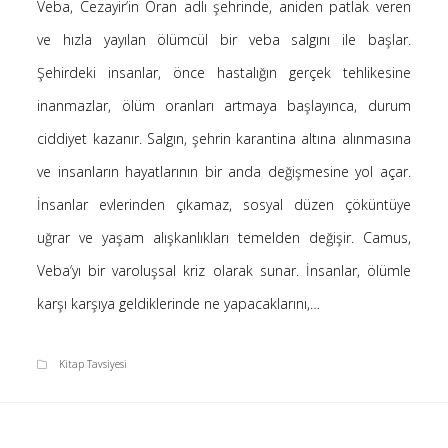
Veba, Cezayir’in Oran adlı şehrinde, aniden patlak veren
Saçı Örtmek Kur’an’ın Emri midir? – Nihai
ve hızla yayılan ölümcül bir veba salgını ile başlar.
10 Şubat 2026
Şehirdeki insanlar, önce hastalığın gerçek tehlikesine
Biraz Hayal, Biraz Aşk, Merhaba!
24 Ağustos 2025
inanmazlar, ölüm oranları artmaya başlayınca, durum
Kader: Alın Yazısı mı Akıl Yazısı mı?
ciddiyet kazanır. Salgın, şehrin karantina altına alınmasına
20 Şubat 2025
ve insanların hayatlarının bir anda değişmesine yol açar.
Anlam Arayışı – Günlük
İnsanlar evlerinden çıkamaz, sosyal düzen çöküntüye
27 Kasım 2024
uğrar ve yaşam alışkanlıkları temelden değişir. Camus,
Kendime Düşünceler
27 Ekim 2024
Veba‘yı bir varoluşsal kriz olarak sunar. İnsanlar, ölümle
Ziynet Nedir? (Nur 31)
karşı karşıya geldiklerinde ne yapacaklarını,…
23 Nisan 2019
Kitap Tavsiyesi
Son Yorumlar