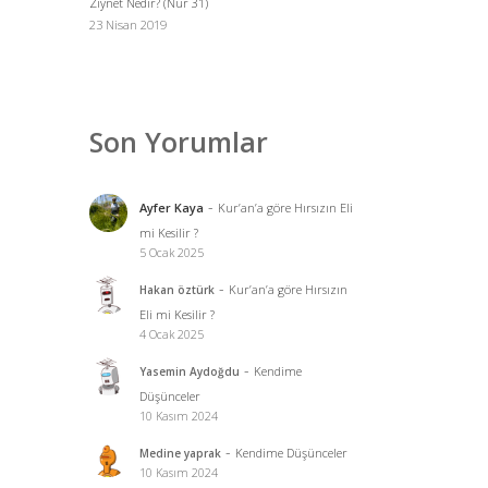
Ziynet Nedir? (Nur 31)
23 Nisan 2019
Son Yorumlar
-
Ayfer Kaya
Kur’an’a göre Hırsızın Eli
mi Kesilir ?
5 Ocak 2025
-
Kur’an’a göre Hırsızın
Hakan öztürk
Eli mi Kesilir ?
4 Ocak 2025
-
Kendime
Yasemin Aydoğdu
Düşünceler
10 Kasım 2024
-
Kendime Düşünceler
Medine yaprak
10 Kasım 2024