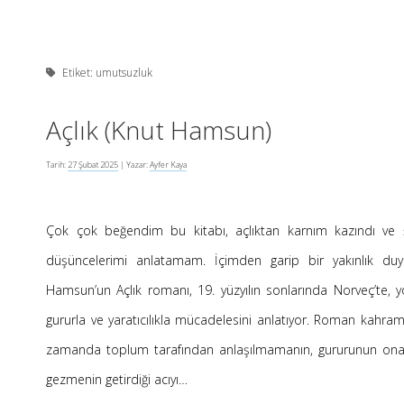
Etiket:
umutsuzluk
Açlık (Knut Hamsun)
Tarih:
27 Şubat 2025
| Yazar:
Ayfer Kaya
Çok çok beğendim bu kitabı, açlıktan karnım kazındı ve
düşüncelerimi anlatamam. İçimden garip bir yakınlık du
Hamsun’un Açlık romanı, 19. yüzyılın sonlarında Norveç’te, yo
gururla ve yaratıcılıkla mücadelesini anlatıyor. Roman kahrama
zamanda toplum tarafından anlaşılmamanın, gururunun ona oyn
gezmenin getirdiği acıyı…