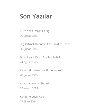
Menü
Son Yazılar
Kur’an’da Cinsiyet Eşitliği
10 Şubat 2026
Saçı Örtmek Kur’an’ın Emri midir? – Nihai
10 Şubat 2026
Biraz Hayal, Biraz Aşk, Merhaba!
24 Ağustos 2025
Kader: Alın Yazısı mı Akıl Yazısı mı?
20 Şubat 2025
Anlam Arayışı – Günlük
27 Kasım 2024
Kendime Düşünceler
27 Ekim 2024