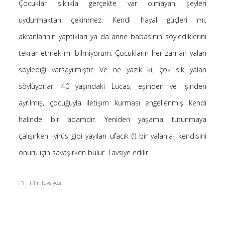
Çocuklar sıklıkla gerçekte var olmayan şeyleri
Saçı Örtmek Kur’an’ın Emri midir? – Nihai
uydurmaktan çekinmez. Kendi hayal güçleri mi,
10 Şubat 2026
akranlarının yaptıkları ya da anne babasının söylediklerini
Biraz Hayal, Biraz Aşk, Merhaba!
24 Ağustos 2025
tekrar etmek mi bilmiyorum. Çocukların her zaman yalan
Kader: Alın Yazısı mı Akıl Yazısı mı?
söylediği varsayılmıştır. Ve ne yazık ki, çok sık yalan
20 Şubat 2025
söylüyorlar. 40 yaşındaki Lucas, eşinden ve işinden
Anlam Arayışı – Günlük
ayrılmış, çocuğuyla iletişim kurması engellenmiş kendi
27 Kasım 2024
halinde bir adamdır. Yeniden yaşama tutunmaya
Kendime Düşünceler
27 Ekim 2024
çalışırken -virüs gibi yayılan ufacık (!) bir yalanla- kendisini
Ziynet Nedir? (Nur 31)
onuru için savaşırken bulur. Tavsiye edilir.
23 Nisan 2019
Film Tavsiyesi
Son Yorumlar