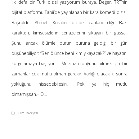
İlk defa bir Türk dizisi yazıyorum buraya. Değer. TRT’nin
Saçı Örtmek Kur’an’ın Emri midir? – Nihai
dijital platformu Tabii’de yayınlanan bir kara komedi dizisi.
10 Şubat 2026
Başrolde Ahmet Kural’ın dizide canlandırdığı Baki
Biraz Hayal, Biraz Aşk, Merhaba!
24 Ağustos 2025
karakteri, kimsesizlerin cenazelerini yıkayan bir gassal.
Kader: Alın Yazısı mı Akıl Yazısı mı?
Şunu ancak ölümle burun buruna geldiği bir gün
20 Şubat 2025
düşünebiliyor: “Ben ölünce beni kim yıkayacak?” ve hayatını
Anlam Arayışı – Günlük
sorgulamaya başlıyor. – Mutsuz olduğunu bilmek için bir
27 Kasım 2024
zamanlar çok mutlu olman gerekir. Varlığı olacak ki sonra
Kendime Düşünceler
27 Ekim 2024
yokluğunu hissedebilesin.+ Peki ya hiç mutlu
Ziynet Nedir? (Nur 31)
olmamışsan.– O…
23 Nisan 2019
Film Tavsiyesi
Son Yorumlar