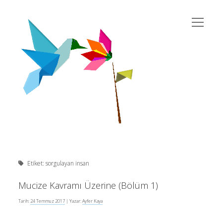
menüyü
susema
aç
Yan
Ara
twitter
instagram
rss
eposta
yahoo
Menü
Etiket:
sorgulayan insan
Son Yazılar
Mucize Kavramı Üzerine (Bölüm 1)
Tarih:
24 Temmuz 2017
| Yazar:
Ayfer Kaya
Kur’an’da Cinsiyet Eşitliği
10 Şubat 2026