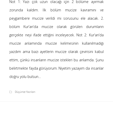
Not 1: Yazı çok uzun olacağı için 2 bölüme ayırmak
Saçı Örtmek Kur’an’ın Emri midir? – Nihai
zorunda kaldım. İlk bölüm mucize kavramını ve
10 Şubat 2026
peygambere mucize verildi mi sorusunu ele alacak. 2.
Biraz Hayal, Biraz Aşk, Merhaba!
24 Ağustos 2025
bölüm Kur’an’da mucize olarak görülen durumların
Kader: Alın Yazısı mı Akıl Yazısı mı?
gerçekte neyi ifade ettiğini inceleyecek. Not 2: Kur’an’da
20 Şubat 2025
mucize anlamında mucize kelimesinin kullanılmadığı
Anlam Arayışı – Günlük
yazdım ama bazı ayetlerin mucize olarak çevirisini kabul
27 Kasım 2024
ettim, çünkü insanların mucize istekleri bu anlamda. Şunu
Kendime Düşünceler
27 Ekim 2024
belirtmekte fayda görüyorum. Niyetim yazayım da insanlar
Ziynet Nedir? (Nur 31)
doğru yolu bulsun…
23 Nisan 2019
Düşünce Yazıları
Son Yorumlar