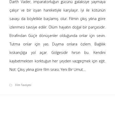
Darth Vader, imparatorluğun gücünü galaksiye yaymaya
Saçı Örtmek Kur’an’ın Emri midir? – Nihai
çalışır ve bir isyan hareketiyle karşılaşır. İyi ile kötünün
10 Şubat 2026
savaşı da böylelikle başlamış olur. Filmin çıkış yılına göre
Biraz Hayal, Biraz Aşk, Merhaba!
24 Ağustos 2025
izlenmesi tavsiye edilir. Ölüm hayatın doğal bir parçasıdır.
Kader: Alın Yazısı mı Akıl Yazısı mı?
Etrafından Güç’e dönüşenler olduğunda onlar için sevin.
20 Şubat 2025
Tutma onlar için yas. Duyma onlara özlem. Bağlılık
Anlam Arayışı – Günlük
kıskançlığa yol açar. Gölgesidir hırsın bu. Kendini
27 Kasım 2024
kaybetmekten korktuğun her şeyden vazgeçmek için eğit.
Kendime Düşünceler
27 Ekim 2024
Not: Çıkış yılına göre film sırası; Yeni Bir Umut…
Ziynet Nedir? (Nur 31)
23 Nisan 2019
Film Tavsiyesi
Son Yorumlar