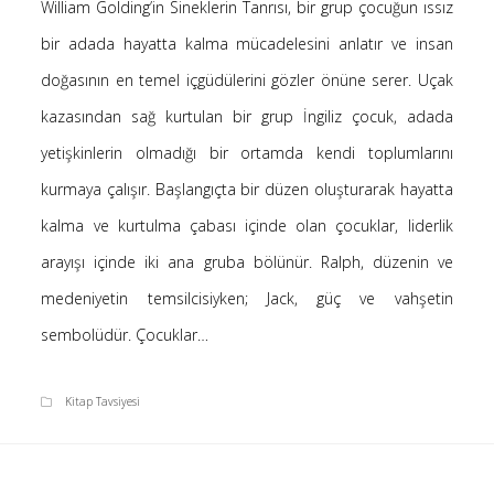
William Golding’in Sineklerin Tanrısı, bir grup çocuğun ıssız
Saçı Örtmek Kur’an’ın Emri midir? – Nihai
bir adada hayatta kalma mücadelesini anlatır ve insan
10 Şubat 2026
doğasının en temel içgüdülerini gözler önüne serer. Uçak
Biraz Hayal, Biraz Aşk, Merhaba!
24 Ağustos 2025
kazasından sağ kurtulan bir grup İngiliz çocuk, adada
Kader: Alın Yazısı mı Akıl Yazısı mı?
yetişkinlerin olmadığı bir ortamda kendi toplumlarını
20 Şubat 2025
kurmaya çalışır. Başlangıçta bir düzen oluşturarak hayatta
Anlam Arayışı – Günlük
kalma ve kurtulma çabası içinde olan çocuklar, liderlik
27 Kasım 2024
arayışı içinde iki ana gruba bölünür. Ralph, düzenin ve
Kendime Düşünceler
27 Ekim 2024
medeniyetin temsilcisiyken; Jack, güç ve vahşetin
Ziynet Nedir? (Nur 31)
sembolüdür. Çocuklar…
23 Nisan 2019
Kitap Tavsiyesi
Son Yorumlar