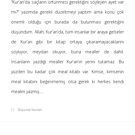
“Kur’an’da saçların örtünmesi gerektiğini söyleyen ayet var
Saçı Örtmek Kur’an’ın Emri midir? – Nihai
mı?” yazımda gerekli düzeltmeyi yaptım ama konu çok
10 Şubat 2026
önemli olduğu için burada da bulunması gerektiğini
Biraz Hayal, Biraz Aşk, Merhaba!
24 Ağustos 2025
düşündüm. Allah; Kur’an’da, tüm insanlar bir araya gelseler
Kader: Alın Yazısı mı Akıl Yazısı mı?
de Kur’an gibi bir kitap ortaya çıkaramayacaklarını
20 Şubat 2025
söylüyor, meydan okuyor, buna mealler de dahil.
Anlam Arayışı – Günlük
İnsanların yazdığı mealler Kur’an’ın yerini tutamaz. Bu
27 Kasım 2024
yüzden bu kadar çok meal kitabı var. Kimse, kimsenin
Kendime Düşünceler
27 Ekim 2024
meal kitabını beğenmemiş olsa gerek ki herkes kendi
Ziynet Nedir? (Nur 31)
mealini yazmış.…
23 Nisan 2019
Düşünce Yazıları
Son Yorumlar