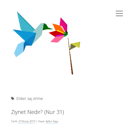
menüyü
susema
aç
Yan
Ara
twitter
instagram
rss
eposta
yahoo
Menü
Etiket:
saç örtme
Son Yazılar
Ziynet Nedir? (Nur 31)
Tarih:
23 Nisan 2019
| Yazar:
Ayfer Kaya
Kur’an’da Cinsiyet Eşitliği
10 Şubat 2026