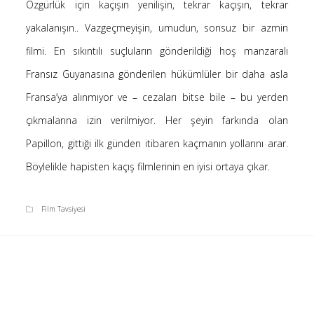
Özgürlük için kaçışın yenilişin, tekrar kaçışın, tekrar
Saçı Örtmek Kur’an’ın Emri midir? – Nihai
yakalanışın.. Vazgeçmeyişin, umudun, sonsuz bir azmin
10 Şubat 2026
filmi. En sıkıntılı suçluların gönderildiği hoş manzaralı
Biraz Hayal, Biraz Aşk, Merhaba!
24 Ağustos 2025
Fransız Guyanasına gönderilen hükümlüler bir daha asla
Kader: Alın Yazısı mı Akıl Yazısı mı?
Fransa’ya alınmıyor ve – cezaları bitse bile – bu yerden
20 Şubat 2025
çıkmalarına izin verilmiyor. Her şeyin farkında olan
Anlam Arayışı – Günlük
Papillon, gittiği ilk günden itibaren kaçmanın yollarını arar.
27 Kasım 2024
Böylelikle hapisten kaçış filmlerinin en iyisi ortaya çıkar.
Kendime Düşünceler
27 Ekim 2024
Ziynet Nedir? (Nur 31)
Film Tavsiyesi
23 Nisan 2019
Son Yorumlar