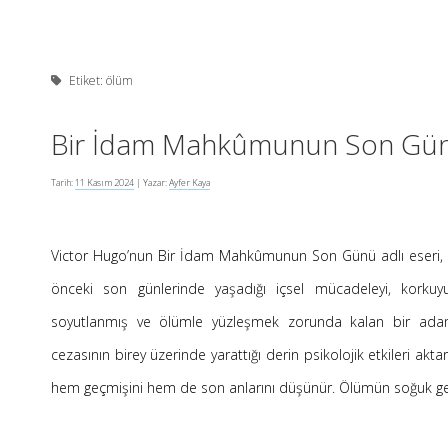
Etiket:
ölüm
Bir İdam Mahkûmunun Son Gü
Tarih:
11 Kasım 2024
| Yazar:
Ayfer Kaya
Victor Hugo’nun Bir İdam Mahkûmunun Son Günü adlı eseri,
önceki son günlerinde yaşadığı içsel mücadeleyi, korku
soyutlanmış ve ölümle yüzleşmek zorunda kalan bir adamı
cezasının birey üzerinde yarattığı derin psikolojik etkileri ak
hem geçmişini hem de son anlarını düşünür. Ölümün soğuk ger