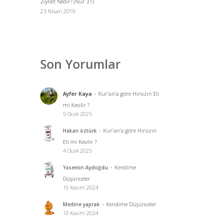
Ziynet Nedir? (Nur 31)
23 Nisan 2019
Son Yorumlar
-
Ayfer Kaya
Kur’an’a göre Hırsızın Eli
mi Kesilir ?
5 Ocak 2025
-
Kur’an’a göre Hırsızın
Hakan öztürk
Eli mi Kesilir ?
4 Ocak 2025
-
Kendime
Yasemin Aydoğdu
Düşünceler
10 Kasım 2024
-
Kendime Düşünceler
Medine yaprak
10 Kasım 2024