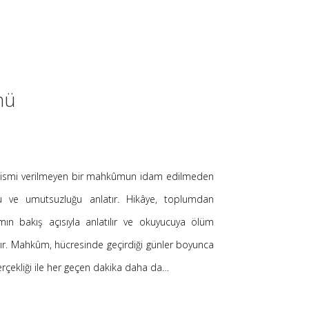
nü
 ismi verilmeyen bir mahkûmun idam edilmeden
yu ve umutsuzluğu anlatır. Hikâye, toplumdan
n bakış açısıyla anlatılır ve okuyucuya ölüm
tarır. Mahkûm, hücresinde geçirdiği günler boyunca
çekliği ile her geçen dakika daha da…