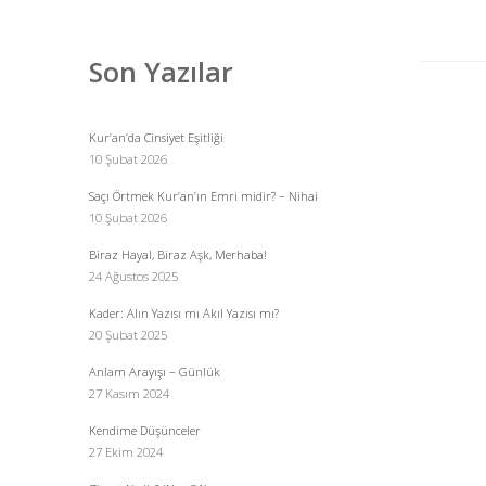
Menü
Son Yazılar
Kur’an’da Cinsiyet Eşitliği
10 Şubat 2026
Saçı Örtmek Kur’an’ın Emri midir? – Nihai
10 Şubat 2026
Biraz Hayal, Biraz Aşk, Merhaba!
24 Ağustos 2025
Kader: Alın Yazısı mı Akıl Yazısı mı?
20 Şubat 2025
Anlam Arayışı – Günlük
27 Kasım 2024
Kendime Düşünceler
27 Ekim 2024