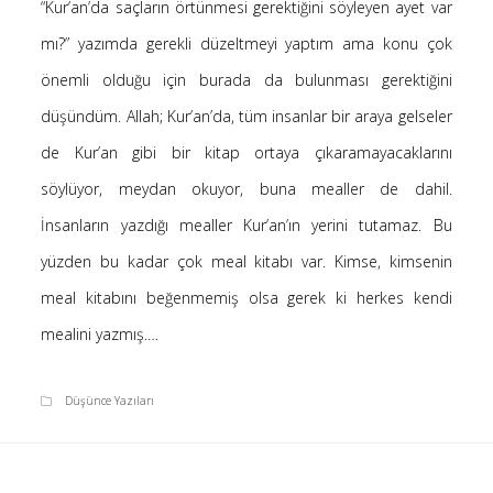
“Kur’an’da saçların örtünmesi gerektiğini söyleyen ayet var
Saçı Örtmek Kur’an’ın Emri midir? – Nihai
mı?” yazımda gerekli düzeltmeyi yaptım ama konu çok
10 Şubat 2026
önemli olduğu için burada da bulunması gerektiğini
Biraz Hayal, Biraz Aşk, Merhaba!
24 Ağustos 2025
düşündüm. Allah; Kur’an’da, tüm insanlar bir araya gelseler
Kader: Alın Yazısı mı Akıl Yazısı mı?
de Kur’an gibi bir kitap ortaya çıkaramayacaklarını
20 Şubat 2025
söylüyor, meydan okuyor, buna mealler de dahil.
Anlam Arayışı – Günlük
İnsanların yazdığı mealler Kur’an’ın yerini tutamaz. Bu
27 Kasım 2024
yüzden bu kadar çok meal kitabı var. Kimse, kimsenin
Kendime Düşünceler
27 Ekim 2024
meal kitabını beğenmemiş olsa gerek ki herkes kendi
Ziynet Nedir? (Nur 31)
mealini yazmış.…
23 Nisan 2019
Düşünce Yazıları
Son Yorumlar