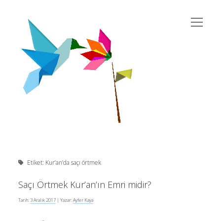
menüyü
susema
aç
Yan
Ara
twitter
instagram
rss
eposta
yahoo
Menü
Etiket:
Kur’an’da saçı örtmek
Son Yazılar
Saçı Örtmek Kur’an’ın Emri midir?
Tarih:
3 Aralık 2017
| Yazar:
Ayfer Kaya
Kur’an’da Cinsiyet Eşitliği
10 Şubat 2026