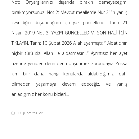
Not: Önyargılarınızı dışarıda bırakın demeyeceğim,
Saçı Örtmek Kur’an’ın Emri midir? – Nihai
bırakmıyorsunuz. Not 2: Mevcut meallerde Nur 31’in yanlış
10 Şubat 2026
çevrildiğini düşündüğüm için yazı güncellendi. Tarih: 21
Biraz Hayal, Biraz Aşk, Merhaba!
24 Ağustos 2025
Nisan 2019 Not 3: YAZIYI GÜNCELLEDİM. SON HALİ İÇİN
Kader: Alın Yazısı mı Akıl Yazısı mı?
TIKLAYIN. Tarih: 10 Şubat 2026 Allah uyarmıştı: “..Aldatıcının
20 Şubat 2025
hiçbir türü sizi Allah ile aldatmasın!..” Ayrıntısız her ayet
Anlam Arayışı – Günlük
üzerine yeniden derin derin düşünmek zorundayız. Yoksa
27 Kasım 2024
kim bilir daha hangi konularda aldatıldığımızı dahi
Kendime Düşünceler
27 Ekim 2024
bilmeden yaşamaya devam edeceğiz. Ve yanlış
Ziynet Nedir? (Nur 31)
anladığımız her konu bizleri…
23 Nisan 2019
Düşünce Yazıları
Son Yorumlar