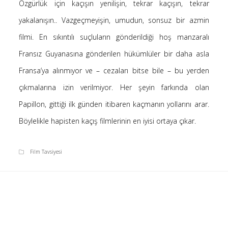
Özgürlük için kaçışın yenilişin, tekrar kaçışın, tekrar
Saçı Örtmek Kur’an’ın Emri midir? – Nihai
yakalanışın.. Vazgeçmeyişin, umudun, sonsuz bir azmin
10 Şubat 2026
filmi. En sıkıntılı suçluların gönderildiği hoş manzaralı
Biraz Hayal, Biraz Aşk, Merhaba!
24 Ağustos 2025
Fransız Guyanasına gönderilen hükümlüler bir daha asla
Kader: Alın Yazısı mı Akıl Yazısı mı?
Fransa’ya alınmıyor ve – cezaları bitse bile – bu yerden
20 Şubat 2025
çıkmalarına izin verilmiyor. Her şeyin farkında olan
Anlam Arayışı – Günlük
Papillon, gittiği ilk günden itibaren kaçmanın yollarını arar.
27 Kasım 2024
Böylelikle hapisten kaçış filmlerinin en iyisi ortaya çıkar.
Kendime Düşünceler
27 Ekim 2024
Ziynet Nedir? (Nur 31)
Film Tavsiyesi
23 Nisan 2019
Son Yorumlar