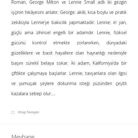
Roman, George Milton ve Lennie Small adlı iki gezgin
Saçı Örtmek Kur’an’ın Emri midir? – Nihai
işçinin hikâyesini anlatır. George; akıllı, kısa boylu ve pratik
10 Şubat 2026
zekâsıyla Lennie’ye bakıcılık yapmaktadır. Lennie; iri yarı,
Biraz Hayal, Biraz Aşk, Merhaba!
24 Ağustos 2025
güçlü ama zihinsel engelli bir adamdır. Lennie, fiziksel
Kader: Alın Yazısı mı Akıl Yazısı mı?
gücünü kontrol etmekte zorlanırken, dünyadaki
20 Şubat 2025
güzelliklere ve basit hayallere olan hayranlığı nedeniyle
Anlam Arayışı – Günlük
başını sürekli belaya sokar. İki adam, Kaliforniya’da bir
27 Kasım 2024
çiftlikte çalışmaya başlarlar. Lennie, tavşanlara olan ilgisi
Kendime Düşünceler
27 Ekim 2024
ve yumuşak şeylere dokunma isteği yüzünden çeşitli
Ziynet Nedir? (Nur 31)
kazalara sebep olur.…
23 Nisan 2019
Kitap Tavsiyesi
Son Yorumlar
Meyhane