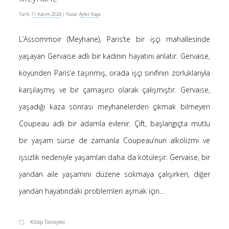
-
Tarih:
11 Kasım 2024
| Yazar:
Ayfer Kaya
Ayfer Kaya
Kur’an’a göre Hırsızın Eli mi Kesilir ?
5 Ocak 2025
L’Assommoir (Meyhane), Paris’te bir işçi mahallesinde
-
Kur’an’a göre Hırsızın Eli mi Kesilir ?
Hakan öztürk
4 Ocak 2025
yaşayan Gervaise adlı bir kadının hayatını anlatır. Gervaise,
-
Kendime Düşünceler
Yasemin Aydoğdu
köyünden Paris’e taşınmış, orada işçi sınıfının zorluklarıyla
10 Kasım 2024
karşılaşmış ve bir çamaşırcı olarak çalışmıştır. Gervaise,
-
Kendime Düşünceler
Medine yaprak
10 Kasım 2024
yaşadığı kaza sonrası meyhanelerden çıkmak bilmeyen
-
Ayfer Kaya
Saçı Örtmek Kur’an’ın Emri midir?
Coupeau adlı bir adamla evlenir. Çift, başlangıçta mutlu
2 Mayıs 2020
bir yaşam sürse de zamanla Coupeau’nun alkolizmi ve
-
Saçı Örtmek Kur’an’ın Emri midir?
laçin
işsizlik nedeniyle yaşamları daha da kötüleşir. Gervaise, bir
30 Nisan 2020
yandan aile yaşamını düzene sokmaya çalışırken, diğer
-
Saçı Örtmek Kur’an’ın Emri midir?
laçin
30 Nisan 2020
yandan hayatındaki problemleri aşmak için…
Kitap Tavsiyesi