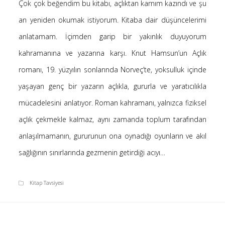
Çok çok beğendim bu kitabı, açlıktan karnım kazındı ve şu
Saçı Örtmek Kur’an’ın Emri midir? – Nihai
an yeniden okumak istiyorum. Kitaba dair düşüncelerimi
10 Şubat 2026
anlatamam. İçimden garip bir yakınlık duyuyorum
Biraz Hayal, Biraz Aşk, Merhaba!
24 Ağustos 2025
kahramanına ve yazarına karşı. Knut Hamsun’un Açlık
Kader: Alın Yazısı mı Akıl Yazısı mı?
romanı, 19. yüzyılın sonlarında Norveç’te, yoksulluk içinde
20 Şubat 2025
yaşayan genç bir yazarın açlıkla, gururla ve yaratıcılıkla
Anlam Arayışı – Günlük
mücadelesini anlatıyor. Roman kahramanı, yalnızca fiziksel
27 Kasım 2024
açlık çekmekle kalmaz, aynı zamanda toplum tarafından
Kendime Düşünceler
27 Ekim 2024
anlaşılmamanın, gururunun ona oynadığı oyunların ve akıl
Ziynet Nedir? (Nur 31)
sağlığının sınırlarında gezmenin getirdiği acıyı…
23 Nisan 2019
Kitap Tavsiyesi
Son Yorumlar