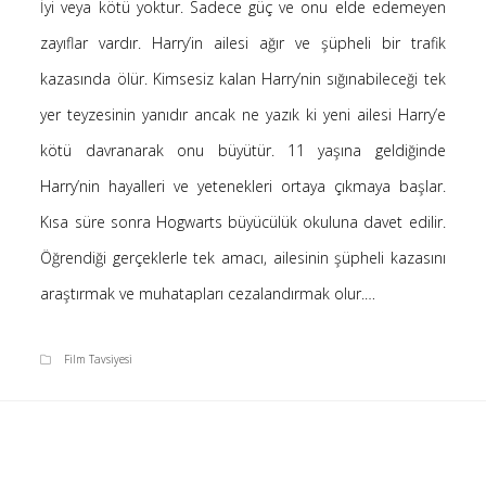
İyi veya kötü yoktur. Sadece güç ve onu elde edemeyen
Saçı Örtmek Kur’an’ın Emri midir? – Nihai
zayıflar vardır. Harry’in ailesi ağır ve şüpheli bir trafik
10 Şubat 2026
kazasında ölür. Kimsesiz kalan Harry’nin sığınabileceği tek
Biraz Hayal, Biraz Aşk, Merhaba!
24 Ağustos 2025
yer teyzesinin yanıdır ancak ne yazık ki yeni ailesi Harry’e
Kader: Alın Yazısı mı Akıl Yazısı mı?
kötü davranarak onu büyütür. 11 yaşına geldiğinde
20 Şubat 2025
Harry’nin hayalleri ve yetenekleri ortaya çıkmaya başlar.
Anlam Arayışı – Günlük
Kısa süre sonra Hogwarts büyücülük okuluna davet edilir.
27 Kasım 2024
Öğrendiği gerçeklerle tek amacı, ailesinin şüpheli kazasını
Kendime Düşünceler
27 Ekim 2024
araştırmak ve muhatapları cezalandırmak olur.…
Ziynet Nedir? (Nur 31)
23 Nisan 2019
Film Tavsiyesi
Son Yorumlar