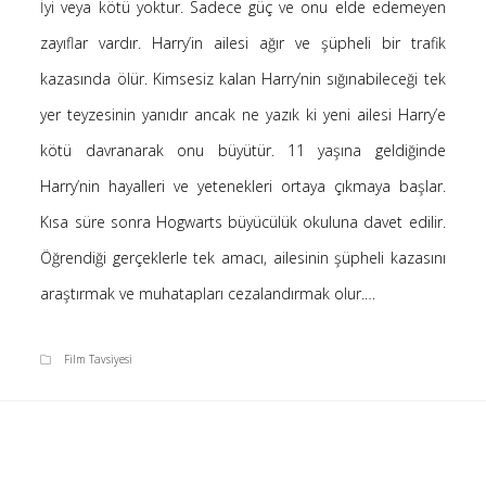
İyi veya kötü yoktur. Sadece güç ve onu elde edemeyen
Saçı Örtmek Kur’an’ın Emri midir? – Nihai
zayıflar vardır. Harry’in ailesi ağır ve şüpheli bir trafik
10 Şubat 2026
kazasında ölür. Kimsesiz kalan Harry’nin sığınabileceği tek
Biraz Hayal, Biraz Aşk, Merhaba!
24 Ağustos 2025
yer teyzesinin yanıdır ancak ne yazık ki yeni ailesi Harry’e
Kader: Alın Yazısı mı Akıl Yazısı mı?
kötü davranarak onu büyütür. 11 yaşına geldiğinde
20 Şubat 2025
Harry’nin hayalleri ve yetenekleri ortaya çıkmaya başlar.
Anlam Arayışı – Günlük
Kısa süre sonra Hogwarts büyücülük okuluna davet edilir.
27 Kasım 2024
Öğrendiği gerçeklerle tek amacı, ailesinin şüpheli kazasını
Kendime Düşünceler
27 Ekim 2024
araştırmak ve muhatapları cezalandırmak olur.…
Ziynet Nedir? (Nur 31)
23 Nisan 2019
Film Tavsiyesi
Son Yorumlar