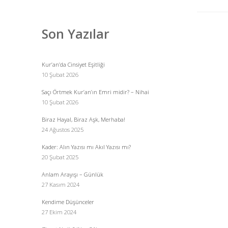
Menü
Son Yazılar
Kur’an’da Cinsiyet Eşitliği
10 Şubat 2026
Saçı Örtmek Kur’an’ın Emri midir? – Nihai
10 Şubat 2026
Biraz Hayal, Biraz Aşk, Merhaba!
24 Ağustos 2025
Kader: Alın Yazısı mı Akıl Yazısı mı?
20 Şubat 2025
Anlam Arayışı – Günlük
27 Kasım 2024
Kendime Düşünceler
27 Ekim 2024