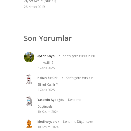
Ziynet Nedir? (Nur 31)
23 Nisan 2019
Son Yorumlar
-
Ayfer Kaya
Kur’an’a göre Hırsızın Eli
mi Kesilir ?
5 Ocak 2025
-
Kur’an’a göre Hırsızın
Hakan öztürk
Eli mi Kesilir ?
4 Ocak 2025
-
Kendime
Yasemin Aydoğdu
Düşünceler
10 Kasım 2024
-
Kendime Düşünceler
Medine yaprak
10 Kasım 2024