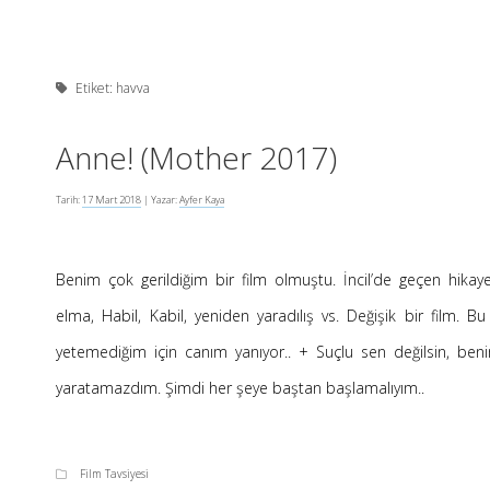
Etiket:
havva
Anne! (Mother 2017)
Tarih:
17 Mart 2018
| Yazar:
Ayfer Kaya
Benim çok gerildiğim bir film olmuştu. İncil’de geçen hikaye
elma, Habil, Kabil, yeniden yaradılış vs. Değişik bir film. 
yetemediğim için canım yanıyor.. + Suçlu sen değilsin, be
yaratamazdım. Şimdi her şeye baştan başlamalıyım..
Film Tavsiyesi