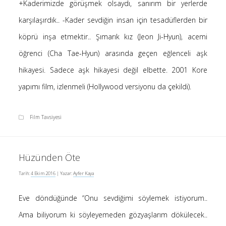
+Kaderimizde görüşmek olsaydı, sanırım bir yerlerde
Saçı Örtmek Kur’an’ın Emri midir? – Nihai
karşılaşırdık.. -Kader sevdiğin insan için tesadüflerden bir
10 Şubat 2026
köprü inşa etmektir.. Şımarık kız (Jeon Ji-Hyun), acemi
Biraz Hayal, Biraz Aşk, Merhaba!
24 Ağustos 2025
öğrenci (Cha Tae-Hyun) arasında geçen eğlenceli aşk
Kader: Alın Yazısı mı Akıl Yazısı mı?
hikayesi. Sadece aşk hikayesi değil elbette. 2001 Kore
20 Şubat 2025
yapımı film, izlenmeli (Hollywood versiyonu da çekildi).
Anlam Arayışı – Günlük
27 Kasım 2024
Film Tavsiyesi
Kendime Düşünceler
27 Ekim 2024
Ziynet Nedir? (Nur 31)
Hüzünden Öte
23 Nisan 2019
Tarih:
4 Ekim 2016
| Yazar:
Ayfer Kaya
Eve döndüğünde “Onu sevdiğimi söylemek istiyorum..
Son Yorumlar
Ama biliyorum ki söyleyemeden gözyaşlarım dökülecek..