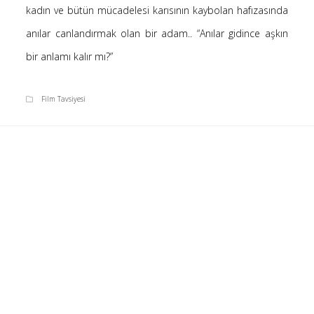
Kategoriler
kadın ve bütün mücadelesi karısının kaybolan hafızasında
anılar canlandırmak olan bir adam.. “Anılar gidince aşkın
(8)
Bilim
bir anlamı kalır mı?”
(4)
Bilişim
(4)
Film Tavsiyesi
Linux
(19)
Düşünce Yazıları
(52)
Film Tavsiyesi
(4)
Kendime Düşünceler
(47)
Kitap Tavsiyesi
gerçek, seni özgür kılacak.