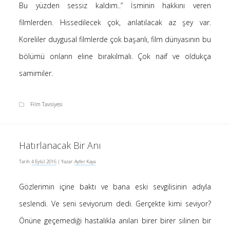
Bu yüzden sessiz kaldım..” İsminin hakkını veren
-
Ayfer Kaya
Kur’an’a göre Hırsızın Eli mi Kesilir ?
filmlerden. Hissedilecek çok, anlatılacak az şey var.
5 Ocak 2025
Koreliler duygusal filmlerde çok başarılı, film dünyasının bu
-
Kur’an’a göre Hırsızın Eli mi Kesilir ?
Hakan öztürk
4 Ocak 2025
bölümü onların eline bırakılmalı. Çok naif ve oldukça
-
Kendime Düşünceler
Yasemin Aydoğdu
samimiler.
10 Kasım 2024
-
Kendime Düşünceler
Medine yaprak
Film Tavsiyesi
10 Kasım 2024
-
Ayfer Kaya
Saçı Örtmek Kur’an’ın Emri midir?
2 Mayıs 2020
Hatırlanacak Bir Anı
-
Saçı Örtmek Kur’an’ın Emri midir?
laçin
30 Nisan 2020
Tarih:
4 Eylül 2016
| Yazar:
Ayfer Kaya
-
Saçı Örtmek Kur’an’ın Emri midir?
laçin
Gözlerimin içine baktı ve bana eski sevgilisinin adıyla
30 Nisan 2020
seslendi. Ve seni seviyorum dedi. Gerçekte kimi seviyor?
Önüne geçemediği hastalıkla anıları birer birer silinen bir