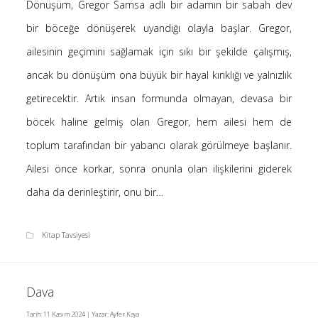
Dönüşüm, Gregor Samsa adlı bir adamın bir sabah dev
Saçı Örtmek Kur’an’ın Emri midir? – Nihai
bir böceğe dönüşerek uyandığı olayla başlar. Gregor,
10 Şubat 2026
ailesinin geçimini sağlamak için sıkı bir şekilde çalışmış,
Biraz Hayal, Biraz Aşk, Merhaba!
24 Ağustos 2025
ancak bu dönüşüm ona büyük bir hayal kırıklığı ve yalnızlık
Kader: Alın Yazısı mı Akıl Yazısı mı?
getirecektir. Artık insan formunda olmayan, devasa bir
20 Şubat 2025
böcek haline gelmiş olan Gregor, hem ailesi hem de
Anlam Arayışı – Günlük
toplum tarafından bir yabancı olarak görülmeye başlanır.
27 Kasım 2024
Ailesi önce korkar, sonra onunla olan ilişkilerini giderek
Kendime Düşünceler
27 Ekim 2024
daha da derinleştirir, onu bir…
Ziynet Nedir? (Nur 31)
23 Nisan 2019
Kitap Tavsiyesi
Son Yorumlar
Dava
Tarih:
11 Kasım 2024
| Yazar:
Ayfer Kaya