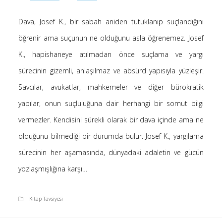
-
Ayfer Kaya
Kur’an’a göre Hırsızın Eli mi Kesilir ?
Dava, Josef K., bir sabah aniden tutuklanıp suçlandığını
5 Ocak 2025
öğrenir ama suçunun ne olduğunu asla öğrenemez. Josef
-
Kur’an’a göre Hırsızın Eli mi Kesilir ?
Hakan öztürk
4 Ocak 2025
K., hapishaneye atılmadan önce suçlama ve yargı
-
Kendime Düşünceler
Yasemin Aydoğdu
sürecinin gizemli, anlaşılmaz ve absürd yapısıyla yüzleşir.
10 Kasım 2024
Savcılar, avukatlar, mahkemeler ve diğer bürokratik
-
Kendime Düşünceler
Medine yaprak
10 Kasım 2024
yapılar, onun suçluluğuna dair herhangi bir somut bilgi
-
Ayfer Kaya
Saçı Örtmek Kur’an’ın Emri midir?
vermezler. Kendisini sürekli olarak bir dava içinde ama ne
2 Mayıs 2020
olduğunu bilmediği bir durumda bulur. Josef K., yargılama
-
Saçı Örtmek Kur’an’ın Emri midir?
laçin
sürecinin her aşamasında, dünyadaki adaletin ve gücün
30 Nisan 2020
yozlaşmışlığına karşı…
-
Saçı Örtmek Kur’an’ın Emri midir?
laçin
30 Nisan 2020
Kitap Tavsiyesi