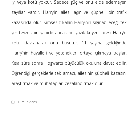
İyi veya kötü yoktur. Sadece güç ve onu elde edemeyen
Saçı Örtmek Kur’an’ın Emri midir? – Nihai
zayıflar vardır. Harry’in ailesi ağır ve şüpheli bir trafik
10 Şubat 2026
kazasında ölür. Kimsesiz kalan Harry’nin sığınabileceği tek
Biraz Hayal, Biraz Aşk, Merhaba!
24 Ağustos 2025
yer teyzesinin yanıdır ancak ne yazık ki yeni ailesi Harry’e
Kader: Alın Yazısı mı Akıl Yazısı mı?
kötü davranarak onu büyütür. 11 yaşına geldiğinde
20 Şubat 2025
Harry’nin hayalleri ve yetenekleri ortaya çıkmaya başlar.
Anlam Arayışı – Günlük
Kısa süre sonra Hogwarts büyücülük okuluna davet edilir.
27 Kasım 2024
Öğrendiği gerçeklerle tek amacı, ailesinin şüpheli kazasını
Kendime Düşünceler
27 Ekim 2024
araştırmak ve muhatapları cezalandırmak olur.…
Ziynet Nedir? (Nur 31)
23 Nisan 2019
Film Tavsiyesi
Son Yorumlar