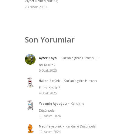
Ziynet Nedir? (Nur 31)
23 Nisan 2019
Son Yorumlar
-
Ayfer Kaya
Kur’an’a göre Hırsızın Eli
mi Kesilir ?
5 Ocak 2025
-
Kur’an’a göre Hırsızın
Hakan öztürk
Eli mi Kesilir ?
4 Ocak 2025
-
Kendime
Yasemin Aydoğdu
Düşünceler
10 Kasım 2024
-
Kendime Düşünceler
Medine yaprak
10 Kasım 2024