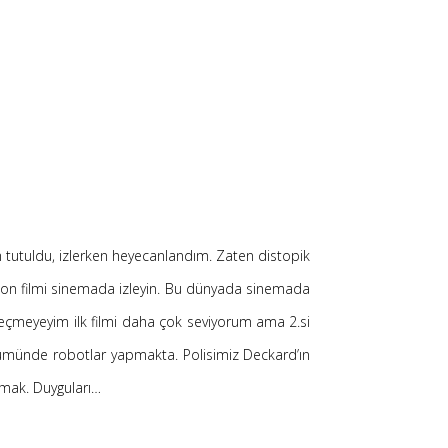
 tutuldu, izlerken heyecanlandım. Zaten distopik
. Son filmi sinemada izleyin. Bu dünyada sinemada
geçmeyeyim ilk filmi daha çok seviyorum ama 2.si
nümünde robotlar yapmakta. Polisimiz Deckard’ın
amak. Duyguları…