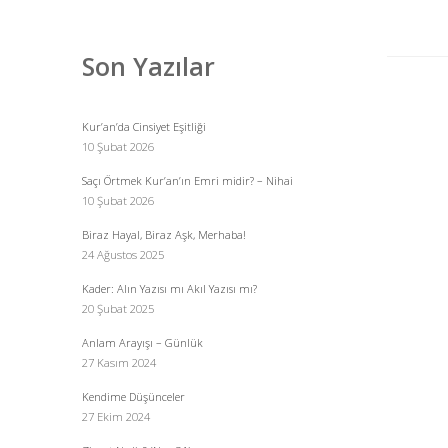
Menü
Son Yazılar
Kur’an’da Cinsiyet Eşitliği
10 Şubat 2026
Saçı Örtmek Kur’an’ın Emri midir? – Nihai
10 Şubat 2026
Biraz Hayal, Biraz Aşk, Merhaba!
24 Ağustos 2025
Kader: Alın Yazısı mı Akıl Yazısı mı?
20 Şubat 2025
Anlam Arayışı – Günlük
27 Kasım 2024
Kendime Düşünceler
27 Ekim 2024