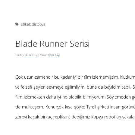
Etiket:
distopya
Blade Runner Serisi
Tarih:
9 Ekim 2017
| Yazar:
Ayfer Kaya
Çok uzun zamandır bu kadar iyi bir film izlememiştim. Nutkum
ve felsefi şeyleri sevmeye eğilimliyim, buna da bayıldım tabii
film izlemekten daha iyi ne olabilir bilmiyorum. Söylemeden 
de muhteşem. Konu çok kısa şöyle: Tyrell şirketi insan görü
görevi kaçak birkaç replikant dediğimiz kopya robotları yakal