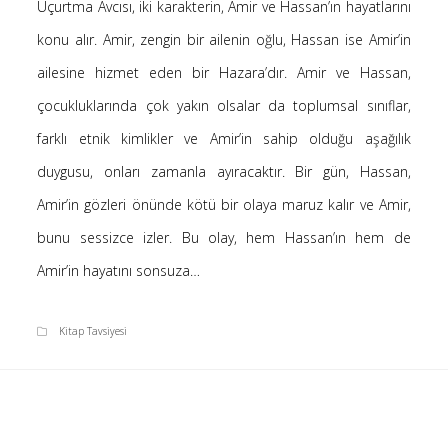
Uçurtma Avcısı, iki karakterin, Amir ve Hassan’ın hayatlarını
Saçı Örtmek Kur’an’ın Emri midir? – Nihai
konu alır. Amir, zengin bir ailenin oğlu, Hassan ise Amir’in
10 Şubat 2026
ailesine hizmet eden bir Hazara’dır. Amir ve Hassan,
Biraz Hayal, Biraz Aşk, Merhaba!
24 Ağustos 2025
çocukluklarında çok yakın olsalar da toplumsal sınıflar,
Kader: Alın Yazısı mı Akıl Yazısı mı?
farklı etnik kimlikler ve Amir’in sahip olduğu aşağılık
20 Şubat 2025
duygusu, onları zamanla ayıracaktır. Bir gün, Hassan,
Anlam Arayışı – Günlük
Amir’in gözleri önünde kötü bir olaya maruz kalır ve Amir,
27 Kasım 2024
bunu sessizce izler. Bu olay, hem Hassan’ın hem de
Kendime Düşünceler
27 Ekim 2024
Amir’in hayatını sonsuza…
Ziynet Nedir? (Nur 31)
23 Nisan 2019
Kitap Tavsiyesi
Son Yorumlar