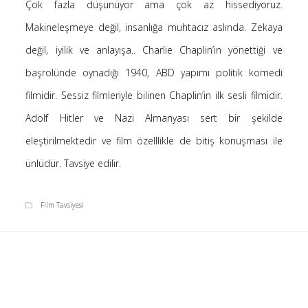
Çok fazla düşünüyor ama çok az hissediyoruz.
Saçı Örtmek Kur’an’ın Emri midir? – Nihai
Makineleşmeye değil, insanlığa muhtacız aslında. Zekaya
10 Şubat 2026
değil, iyilik ve anlayışa.. Charlie Chaplin’in yönettiği ve
Biraz Hayal, Biraz Aşk, Merhaba!
24 Ağustos 2025
başrolünde oynadığı 1940, ABD yapımı politik komedi
Kader: Alın Yazısı mı Akıl Yazısı mı?
filmidir. Sessiz filmleriyle bilinen Chaplin’in ilk sesli filmidir.
20 Şubat 2025
Adolf Hitler ve Nazi Almanyası sert bir şekilde
Anlam Arayışı – Günlük
eleştirilmektedir ve film özelllikle de bitiş konuşması ile
27 Kasım 2024
ünlüdür. Tavsiye edilir.
Kendime Düşünceler
27 Ekim 2024
Ziynet Nedir? (Nur 31)
Film Tavsiyesi
23 Nisan 2019
Son Yorumlar