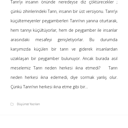
Tanrı’yı insanın önünde neredeyse diz çöktürecekler ;
Saçı Örtmek Kur’an’ın Emri midir? – Nihai
çünkü zihinlerindeki Tanrı, insanın bir üst versiyonu. Tanrı’yı
10 Şubat 2026
küçültemeyenler peygamberleri Tanrı’nın yanına oturtarak,
Biraz Hayal, Biraz Aşk, Merhaba!
24 Ağustos 2025
hem tanrıyı küçültüyorlar, hem de peygamber ile insanlar
Kader: Alın Yazısı mı Akıl Yazısı mı?
arasındaki mesafeyi genişletiyorlar. Bu durumda
20 Şubat 2025
karşımızda küçülen bir tanrı ve giderek insanlardan
Anlam Arayışı – Günlük
uzaklaşan bir peygamber bulunuyor. Ancak burada asıl
27 Kasım 2024
meselemiz Tanrı neden herkesi ikna etmedi? Tanrı
Kendime Düşünceler
27 Ekim 2024
neden herkesi ikna edemedi, diye sormak yanlış olur.
Ziynet Nedir? (Nur 31)
Çünkü Tanrı’nın herkesi ikna etme gibi bir…
23 Nisan 2019
Düşünce Yazıları
Son Yorumlar