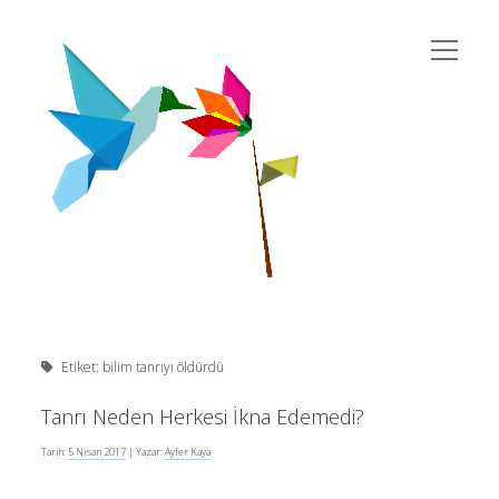
menüyü
susema
aç
Yan
Ara
twitter
instagram
rss
eposta
yahoo
Menü
Etiket:
bilim tanrıyı öldürdü
Son Yazılar
Tanrı Neden Herkesi İkna Edemedi?
Tarih:
5 Nisan 2017
| Yazar:
Ayfer Kaya
Kur’an’da Cinsiyet Eşitliği
10 Şubat 2026