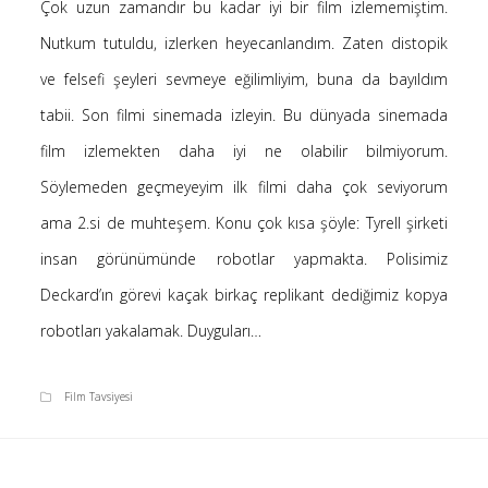
Çok uzun zamandır bu kadar iyi bir film izlememiştim.
Saçı Örtmek Kur’an’ın Emri midir? – Nihai
Nutkum tutuldu, izlerken heyecanlandım. Zaten distopik
10 Şubat 2026
ve felsefi şeyleri sevmeye eğilimliyim, buna da bayıldım
Biraz Hayal, Biraz Aşk, Merhaba!
24 Ağustos 2025
tabii. Son filmi sinemada izleyin. Bu dünyada sinemada
Kader: Alın Yazısı mı Akıl Yazısı mı?
film izlemekten daha iyi ne olabilir bilmiyorum.
20 Şubat 2025
Söylemeden geçmeyeyim ilk filmi daha çok seviyorum
Anlam Arayışı – Günlük
ama 2.si de muhteşem. Konu çok kısa şöyle: Tyrell şirketi
27 Kasım 2024
insan görünümünde robotlar yapmakta. Polisimiz
Kendime Düşünceler
27 Ekim 2024
Deckard’ın görevi kaçak birkaç replikant dediğimiz kopya
Ziynet Nedir? (Nur 31)
robotları yakalamak. Duyguları…
23 Nisan 2019
Film Tavsiyesi
Son Yorumlar