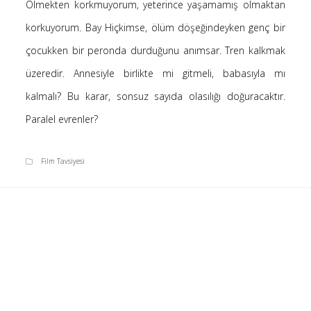
Ölmekten korkmuyorum, yeterince yaşamamış olmaktan
Saçı Örtmek Kur’an’ın Emri midir? – Nihai
korkuyorum. Bay Hiçkimse, ölüm döşeğindeyken genç bir
10 Şubat 2026
çocukken bir peronda durduğunu anımsar. Tren kalkmak
Biraz Hayal, Biraz Aşk, Merhaba!
24 Ağustos 2025
üzeredir. Annesiyle birlikte mi gitmeli, babasıyla mı
Kader: Alın Yazısı mı Akıl Yazısı mı?
kalmalı? Bu karar, sonsuz sayıda olasılığı doğuracaktır.
20 Şubat 2025
Paralel evrenler?
Anlam Arayışı – Günlük
27 Kasım 2024
Film Tavsiyesi
Kendime Düşünceler
27 Ekim 2024
Ziynet Nedir? (Nur 31)
23 Nisan 2019
Son Yorumlar