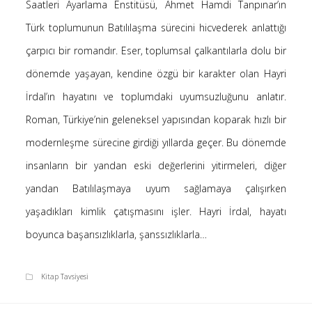
Saatleri Ayarlama Enstitüsü, Ahmet Hamdi Tanpınar’ın
Saçı Örtmek Kur’an’ın Emri midir? – Nihai
Türk toplumunun Batılılaşma sürecini hicvederek anlattığı
10 Şubat 2026
çarpıcı bir romandır. Eser, toplumsal çalkantılarla dolu bir
Biraz Hayal, Biraz Aşk, Merhaba!
24 Ağustos 2025
dönemde yaşayan, kendine özgü bir karakter olan Hayri
Kader: Alın Yazısı mı Akıl Yazısı mı?
İrdal’ın hayatını ve toplumdaki uyumsuzluğunu anlatır.
20 Şubat 2025
Roman, Türkiye’nin geleneksel yapısından koparak hızlı bir
Anlam Arayışı – Günlük
modernleşme sürecine girdiği yıllarda geçer. Bu dönemde
27 Kasım 2024
insanların bir yandan eski değerlerini yitirmeleri, diğer
Kendime Düşünceler
27 Ekim 2024
yandan Batılılaşmaya uyum sağlamaya çalışırken
Ziynet Nedir? (Nur 31)
yaşadıkları kimlik çatışmasını işler. Hayri İrdal, hayatı
23 Nisan 2019
boyunca başarısızlıklarla, şanssızlıklarla…
Kitap Tavsiyesi
Son Yorumlar