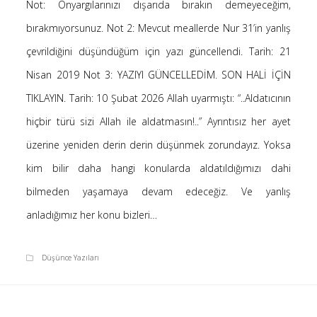
Not: Önyargılarınızı dışarıda bırakın demeyeceğim,
Saçı Örtmek Kur’an’ın Emri midir? – Nihai
bırakmıyorsunuz. Not 2: Mevcut meallerde Nur 31’in yanlış
10 Şubat 2026
çevrildiğini düşündüğüm için yazı güncellendi. Tarih: 21
Biraz Hayal, Biraz Aşk, Merhaba!
24 Ağustos 2025
Nisan 2019 Not 3: YAZIYI GÜNCELLEDİM. SON HALİ İÇİN
Kader: Alın Yazısı mı Akıl Yazısı mı?
TIKLAYIN. Tarih: 10 Şubat 2026 Allah uyarmıştı: “..Aldatıcının
20 Şubat 2025
hiçbir türü sizi Allah ile aldatmasın!..” Ayrıntısız her ayet
Anlam Arayışı – Günlük
üzerine yeniden derin derin düşünmek zorundayız. Yoksa
27 Kasım 2024
kim bilir daha hangi konularda aldatıldığımızı dahi
Kendime Düşünceler
27 Ekim 2024
bilmeden yaşamaya devam edeceğiz. Ve yanlış
Ziynet Nedir? (Nur 31)
anladığımız her konu bizleri…
23 Nisan 2019
Düşünce Yazıları
Son Yorumlar