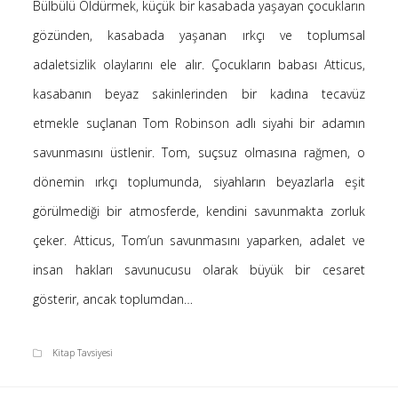
Bülbülü Öldürmek, küçük bir kasabada yaşayan çocukların
Saçı Örtmek Kur’an’ın Emri midir? – Nihai
gözünden, kasabada yaşanan ırkçı ve toplumsal
10 Şubat 2026
adaletsizlik olaylarını ele alır. Çocukların babası Atticus,
Biraz Hayal, Biraz Aşk, Merhaba!
24 Ağustos 2025
kasabanın beyaz sakinlerinden bir kadına tecavüz
Kader: Alın Yazısı mı Akıl Yazısı mı?
etmekle suçlanan Tom Robinson adlı siyahi bir adamın
20 Şubat 2025
savunmasını üstlenir. Tom, suçsuz olmasına rağmen, o
Anlam Arayışı – Günlük
dönemin ırkçı toplumunda, siyahların beyazlarla eşit
27 Kasım 2024
görülmediği bir atmosferde, kendini savunmakta zorluk
Kendime Düşünceler
27 Ekim 2024
çeker. Atticus, Tom’un savunmasını yaparken, adalet ve
Ziynet Nedir? (Nur 31)
insan hakları savunucusu olarak büyük bir cesaret
23 Nisan 2019
gösterir, ancak toplumdan…
Kitap Tavsiyesi
Son Yorumlar