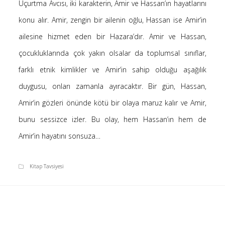
Uçurtma Avcısı, iki karakterin, Amir ve Hassan’ın hayatlarını
Saçı Örtmek Kur’an’ın Emri midir? – Nihai
konu alır. Amir, zengin bir ailenin oğlu, Hassan ise Amir’in
10 Şubat 2026
ailesine hizmet eden bir Hazara’dır. Amir ve Hassan,
Biraz Hayal, Biraz Aşk, Merhaba!
24 Ağustos 2025
çocukluklarında çok yakın olsalar da toplumsal sınıflar,
Kader: Alın Yazısı mı Akıl Yazısı mı?
farklı etnik kimlikler ve Amir’in sahip olduğu aşağılık
20 Şubat 2025
duygusu, onları zamanla ayıracaktır. Bir gün, Hassan,
Anlam Arayışı – Günlük
Amir’in gözleri önünde kötü bir olaya maruz kalır ve Amir,
27 Kasım 2024
bunu sessizce izler. Bu olay, hem Hassan’ın hem de
Kendime Düşünceler
27 Ekim 2024
Amir’in hayatını sonsuza…
Ziynet Nedir? (Nur 31)
23 Nisan 2019
Kitap Tavsiyesi
Son Yorumlar