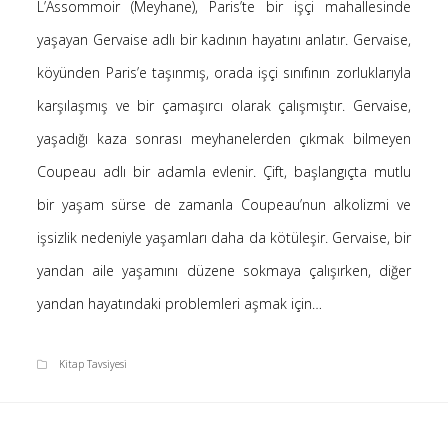
L’Assommoir (Meyhane), Paris’te bir işçi mahallesinde
Saçı Örtmek Kur’an’ın Emri midir? – Nihai
yaşayan Gervaise adlı bir kadının hayatını anlatır. Gervaise,
10 Şubat 2026
köyünden Paris’e taşınmış, orada işçi sınıfının zorluklarıyla
Biraz Hayal, Biraz Aşk, Merhaba!
24 Ağustos 2025
karşılaşmış ve bir çamaşırcı olarak çalışmıştır. Gervaise,
Kader: Alın Yazısı mı Akıl Yazısı mı?
yaşadığı kaza sonrası meyhanelerden çıkmak bilmeyen
20 Şubat 2025
Coupeau adlı bir adamla evlenir. Çift, başlangıçta mutlu
Anlam Arayışı – Günlük
bir yaşam sürse de zamanla Coupeau’nun alkolizmi ve
27 Kasım 2024
işsizlik nedeniyle yaşamları daha da kötüleşir. Gervaise, bir
Kendime Düşünceler
27 Ekim 2024
yandan aile yaşamını düzene sokmaya çalışırken, diğer
Ziynet Nedir? (Nur 31)
yandan hayatındaki problemleri aşmak için…
23 Nisan 2019
Kitap Tavsiyesi
Son Yorumlar