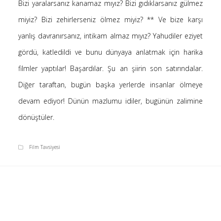
Bizi yaralarsanız kanamaz mıyız? Bizi gıdıklarsanız gülmez
Saçı Örtmek Kur’an’ın Emri midir? – Nihai
miyiz? Bizi zehirlerseniz ölmez miyiz? ** Ve bize karşı
10 Şubat 2026
yanlış davranırsanız, intikam almaz mıyız? Yahudiler eziyet
Biraz Hayal, Biraz Aşk, Merhaba!
24 Ağustos 2025
gördü, katledildi ve bunu dünyaya anlatmak için harika
Kader: Alın Yazısı mı Akıl Yazısı mı?
filmler yaptılar! Başardılar. Şu an şiirin son satırındalar.
20 Şubat 2025
Diğer taraftan, bugün başka yerlerde insanlar ölmeye
Anlam Arayışı – Günlük
devam ediyor! Dünün mazlumu idiler, bugünün zalimine
27 Kasım 2024
dönüştüler.
Kendime Düşünceler
27 Ekim 2024
Ziynet Nedir? (Nur 31)
Film Tavsiyesi
23 Nisan 2019
Son Yorumlar