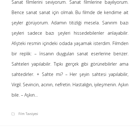
Sanat filmlerini seviyorum. Sanat filmlerine bayılıyorum.
Saçı Örtmek Kur’an’ın Emri midir? – Nihai
Bence sanat sanat için olmalı. Bu filmde de kendime ait
10 Şubat 2026
şeyler görüyorum. Adamın titizliği mesela. Sanırım bazı
Biraz Hayal, Biraz Aşk, Merhaba!
24 Ağustos 2025
şeyleri sadece bazı şeyleri hissedebilenler anlayabilir.
Kader: Alın Yazısı mı Akıl Yazısı mı?
Afişteki resmin içindeki odada yaşamak isterdim. Filmden
20 Şubat 2025
bir replik: – İnsanın duyguları sanat eserlerine benzer.
Anlam Arayışı – Günlük
Sahteleri yapılabilir. Tıpkı gerçek gibi görünebilirler ama
27 Kasım 2024
sahtedirler. + Sahte mi? – Her şeyin sahtesi yapılabilir,
Kendime Düşünceler
27 Ekim 2024
Virgil. Sevincin, acının, nefretin. Hastalığın, iyileşmenin. Aşkın
Ziynet Nedir? (Nur 31)
bile. – Aşkın…
23 Nisan 2019
Film Tavsiyesi
Son Yorumlar