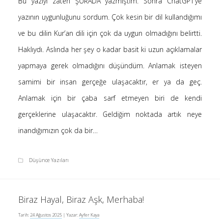
Bu yazıyı zaten ŞURADA yazmıştım. Sonra ChatGPT’ye
-
Ayfer Kaya
Kur’an’a göre Hırsızın Eli mi Kesilir ?
yazının uygunluğunu sordum. Çok kesin bir dil kullandığımı
5 Ocak 2025
ve bu dilin Kur’an dili için çok da uygun olmadığını belirtti.
-
Kur’an’a göre Hırsızın Eli mi Kesilir ?
Hakan öztürk
Haklıydı. Aslında her şey o kadar basit ki uzun açıklamalar
4 Ocak 2025
yapmaya gerek olmadığını düşündüm. Anlamak isteyen
-
Kendime Düşünceler
Yasemin Aydoğdu
10 Kasım 2024
samimi bir insan gerçeğe ulaşacaktır, er ya da geç.
-
Kendime Düşünceler
Medine yaprak
Anlamak için bir çaba sarf etmeyen biri de kendi
10 Kasım 2024
gerçeklerine ulaşacaktır. Geldiğim noktada artık neye
-
Ayfer Kaya
Saçı Örtmek Kur’an’ın Emri midir?
2 Mayıs 2020
inandığımızın çok da bir…
-
Saçı Örtmek Kur’an’ın Emri midir?
laçin
30 Nisan 2020
Düşünce Yazıları
-
Saçı Örtmek Kur’an’ın Emri midir?
laçin
30 Nisan 2020
Biraz Hayal, Biraz Aşk, Merhaba!
Tarih:
24 Ağustos 2025
| Yazar:
Ayfer Kaya