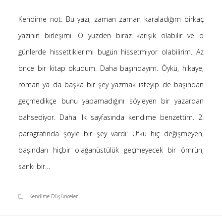
Kategoriler
Kendime not: Bu yazı, zaman zaman karaladığım birkaç
yazının birleşimi. O yüzden biraz karışık olabilir ve o
(8)
Bilim
günlerde hissettiklerimi bugün hissetmiyor olabilirim. Az
(4)
Bilişim
önce bir kitap okudum. Daha başındayım. Öykü, hikaye,
(4)
Linux
roman ya da başka bir şey yazmak isteyip de başından
(19)
Düşünce Yazıları
geçmedikçe bunu yapamadığını söyleyen bir yazardan
(52)
Film Tavsiyesi
bahsediyor. Daha ilk sayfasında kendime benzettim. 2.
(4)
Kendime Düşünceler
paragrafında şöyle bir şey vardı: Ufku hiç değişmeyen,
(47)
Kitap Tavsiyesi
başından hiçbir olağanüstülük geçmeyecek bir ömrün,
sanki bir…
gerçek, seni özgür kılacak.
Kendime Düşünceler