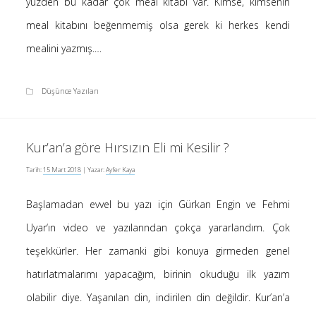
yüzden bu kadar çok meal kitabı var. Kimse, kimsenin
meal kitabını beğenmemiş olsa gerek ki herkes kendi
mealini yazmış.…
Düşünce Yazıları
Kur’an’a göre Hırsızın Eli mi Kesilir ?
Tarih:
15 Mart 2018
| Yazar:
Ayfer Kaya
Başlamadan evvel bu yazı için Gürkan Engin ve Fehmi
Uyar‘ın video ve yazılarından çokça yararlandım. Çok
teşekkürler. Her zamanki gibi konuya girmeden genel
hatırlatmalarımı yapacağım, birinin okuduğu ilk yazım
olabilir diye. Yaşanılan din, indirilen din değildir. Kur’an’a