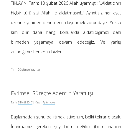
TIKLAYIN. Tarih: 10 Şubat 2026 Allah uyarmıştı: “..Aldatıcının
hiçbir türü sizi Allah ile aldatmasın!..” Ayrıntısız her ayet
üzerine yeniden derin derin düşünmek zorundayız. Yoksa
kim bilir daha hangi konularda aldatıldığımızı dahi
bilmeden yaşamaya devam edeceğiz. Ve yanlış
anladığımız her konu bizleri…
Düşünce Yazıları
Evrimsel Süreçte Adem’in Yaratılışı
Tarih:
3 Eylül 2017
| Yazar:
Ayfer Kaya
Başlamadan şunu belirtmek istiyorum, belki tekrar olacak.
İnanmamız gereken şey bilim değildir (bilim inancın