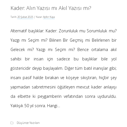
Kader: Alın Yazısı mı Akıl Yazısı mı?
Tarih:
20 Şubat 2025
| Yazar:
Ayfer Kaya
Alternatif başlıklar: Kader: Zorunluluk mu Sorumluluk mu?
Yazgı mı Seçim mi? Bilinen Bir Geçmiş mi Belirlenen bir
Gelecek mi? Yazgı mı Seçim mi? Bence ortalama akıl
sahibi bir insan için sadece bu başlıklar bile yol
göstericidir deyip başlayalım. Diğer tüm batıl inanışlar gibi;
insanı pasif halde bırakan ve köşeye sıkıştıran, hiçbir şey
yapmadan sabretmesini öğütleyen mevcut kader anlayışı
da elbette ki peygamberin vefatından sonra uyduruldu.
Yaklışık 50 yıl sonra. Hangi…
Düşünce Yazıları