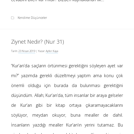
Kendime Düşünceler
Ziynet Nedir? (Nur 31)
Tarih:
23 Nisan 2019
| Yazar:
Ayfer Kaya
“Kur’an’da saçların örtünmesi gerektiğini söyleyen ayet var
mı?” yazımda gerekli düzeltmeyi yaptım ama konu çok
önemli olduğu için burada da bulunması gerektiğini
düşündüm. Allah; Kur’an’da, tüm insanlar bir araya gelseler
de Kur’an gibi bir kitap ortaya çıkaramayacaklarını
söylüyor, meydan okuyor, buna mealler de dahil.
İnsanların yazdığı mealler Kur’an’ın yerini tutamaz. Bu