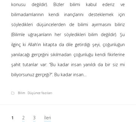
konusu değildir). Bizler bilimi kabul ederiz ve
bilimadamlarının kendi inançlarını desteklemek için
söyledikleri düşüncelerden de bilimi ayırmasını biliriz
(Bilimle uğraşanların her söyledikleri bilim değildir). Şu
ilginç ki Allah’ın kitapta da dile getirdiği şeyi, çoğunluğun
yanılacağı gerçeğini sıkılmadan çoğunluğu kendi fikirlerine
şahit tutanlar var: “Bu kadar insan yanıldı da bir siz mi
biliyorsunuz gerçeği?”. Bu kadar insan…
Bilim
Düşünce Yazıları
Yazı
1
2
3
İleri
sayfalaması