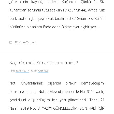
göre dinin kaynağı sadece Kur’an’dır. Çünkü “.. Siz
Kur’an’dan sorumlu tutulacaksınız..” (Zuhruf 44). Ayrıca “Biz
bu kitapta hiçbir şeyi eksik bırakmadık..” (Enam 38) Kur’an
bütünüyle bir anlam ifade eder. Birkaç ayet hiçbir şey…
Düşünce Yazıları
Saçı Örtmek Kur’an’ın Emri midir?
Tarih:
3 Aralık 2017
| Yazar:
Ayfer Kaya
Not: Önyargılarınızı dışarıda bırakın demeyeceğim,
bırakmıyorsunuz. Not 2: Mevcut meallerde Nur 31’in yanlış
çevrildiğini düşündüğüm için yazı güncellendi. Tarih: 21
Nisan 2019 Not 3: YAZIYI GÜNCELLEDİM. SON HALİ İÇİN