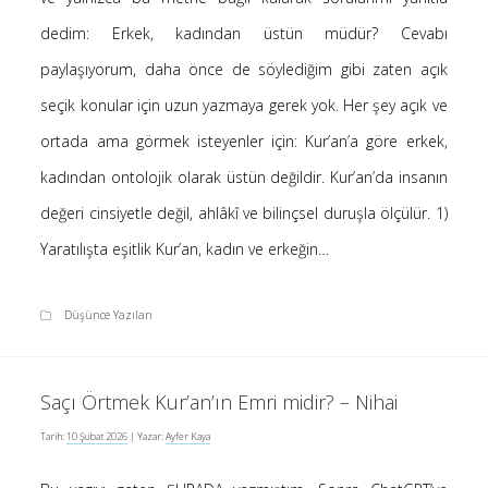
Saçı Örtmek Kur’an’ın Emri midir? – Nihai
dedim: Erkek, kadından üstün müdür? Cevabı
10 Şubat 2026
paylaşıyorum, daha önce de söylediğim gibi zaten açık
Biraz Hayal, Biraz Aşk, Merhaba!
seçik konular için uzun yazmaya gerek yok. Her şey açık ve
24 Ağustos 2025
ortada ama görmek isteyenler için: Kur’an’a göre erkek,
Kader: Alın Yazısı mı Akıl Yazısı mı?
20 Şubat 2025
kadından ontolojik olarak üstün değildir. Kur’an’da insanın
Anlam Arayışı – Günlük
değeri cinsiyetle değil, ahlâkî ve bilinçsel duruşla ölçülür. 1)
27 Kasım 2024
Yaratılışta eşitlik Kur’an, kadın ve erkeğin…
Kendime Düşünceler
27 Ekim 2024
Düşünce Yazıları
Ziynet Nedir? (Nur 31)
23 Nisan 2019
Saçı Örtmek Kur’an’ın Emri midir? – Nihai
Tarih:
10 Şubat 2026
| Yazar:
Ayfer Kaya
Son Yorumlar