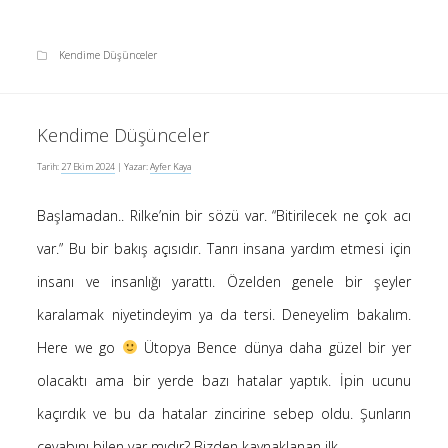
Kendime Düşünceler
Kendime Düşünceler
Tarih:
27 Ekim 2024
| Yazar:
Ayfer Kaya
Başlamadan.. Rilke’nin bir sözü var. “Bitirilecek ne çok acı
var.” Bu bir bakış açısıdır. Tanrı insana yardım etmesi için
insanı ve insanlığı yarattı. Özelden genele bir şeyler
karalamak niyetindeyim ya da tersi. Deneyelim bakalım.
Here we go
Ütopya Bence dünya daha güzel bir yer
olacaktı ama bir yerde bazı hatalar yaptık. İpin ucunu
kaçırdık ve bu da hatalar zincirine sebep oldu. Şunların
cevabını bilen var mıdır? Bizden kaynaklanan ilk…